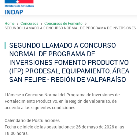
Pasar
Home
Concursos
Concursos de Fomento
al
Contacto
SEGUNDO LLAMADO A CONCURSO NORMAL DE PROGRAMA DE INVERSIONES FOM
contenido
Transparencia
principal
SEGUNDO LLAMADO A CONCURSO
Ley del Lobby
NORMAL DE PROGRAMA DE
Sistema de Integridad
INVERSIONES FOMENTO PRODUCTIVO
(IFP) PRODESAL, EQUIPAMIENTO, ÁREA
SAN FELIPE - REGIÓN DE VALPARAÍSO
Sobre INDAP
Nuestros Programas
Llámese a Concurso Normal del Programa de Inversiones de
¿Qué es INDAP?
Fortalecimiento Productivo, en la Región de Valparaíso, de
Acciones INDAP
acuerdo a las siguientes condiciones:
Programa Desarrollo Ter
Sea usuario INDAP
Sitios Regionales
Calendario de Postulaciones:
Red Tiendas Mundo Rur
Programa de Asociativ
Sala de Prensa
Fecha de inicio de las postulaciones: 26 de mayo de 2026 a las
Gestión y Presupuesto
V
18:00 horas.
Arica y Parinacota
Sello Manos Campesin