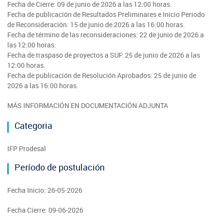
Sustentabilidad de los 
Fecha de Cierre: 09 de junio de 2026 a las 12:00 horas.
Consultores de Riego
M
Noticias
Fecha de publicación de Resultados Preliminares e Inicio Periodo
Tarapacá
Mercado Campesinos
Nuestras Redes sociales
de Reconsideración: 15 de junio de 2026 a las 16:00 horas.
Programa Desarrollo Inv
Registro nacional SIRS
O
Fecha de término de las reconsideraciones: 22 de junio de 2026 a
Videos
Antofagasta
Expomundorural
las 12:00 horas.
Programa desarrollo loc
Nómina consultores de 
Fecha de traspaso de proyectos a SUF: 25 de junio de 2026 a las
Podcast
Atacama
Turismo Rural
12:00 horas.
INDAP Agustinas 1465, Santiago de Chile
Servicio de Asesoría Téc
Registro Ley 19.862
Fecha de publicación de Resolución Aprobados: 25 de junio de
Ñ
Fotografías
Coquimbo
2026 a las 16:00 horas.
+56 2 2303 8000
SIPAN
Teléfono:
Programa de Alianzas P
Oficina virtual de aten
B
Seminarios
MÁS INFORMACIÓN EN DOCUMENTACIÓN ADJUNTA
Crédito Corto Plazo
Indicadores de Gestión
Biblioteca
Categoria
Ver todos los Programa
Trabaje en INDAP
Contacto de Prensa
IFP Prodesal
Concursos de Fomento
Suscríbase a nuestras n
Período de postulación
Videos
Fecha Inicio: 26-05-2026
Podcast
Fecha Cierre: 09-06-2026