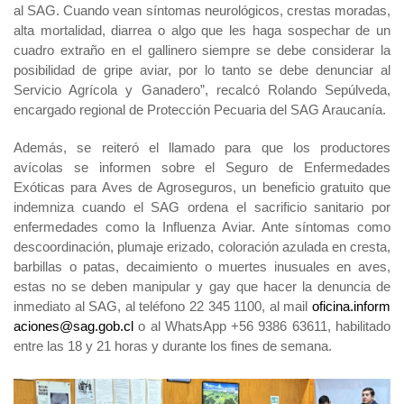
al SAG. Cuando vean síntomas neurológicos, crestas moradas,
alta mortalidad, diarrea o algo que les haga sospechar de un
cuadro extraño en el gallinero siempre se debe considerar la
posibilidad de gripe aviar, por lo tanto se debe denunciar al
Servicio Agrícola y Ganadero”, recalcó Rolando Sepúlveda,
encargado regional de Protección Pecuaria del SAG Araucanía.
Además, se reiteró el llamado para que los productores
avícolas se informen sobre el Seguro de Enfermedades
Exóticas para Aves de Agroseguros, un beneficio gratuito que
indemniza cuando el SAG ordena el sacrificio sanitario por
enfermedades como la Influenza Aviar. Ante síntomas como
descoordinación, plumaje erizado, coloración azulada en cresta,
barbillas o patas, decaimiento o muertes inusuales en aves,
estas no se deben manipular y gay que hacer la denuncia de
inmediato al SAG, al teléfono 22 345 1100, al mail
oficina.inform
aciones@sag.gob.cl
o al WhatsApp +56 9386 63611, habilitado
entre las 18 y 21 horas y durante los fines de semana.