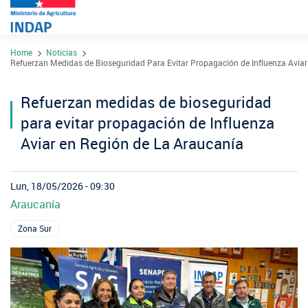
Pasar
Home
Noticias
al
Contacto
Refuerzan Medidas de Bioseguridad Para Evitar Propagación de Influenza Aviar
contenido
Transparencia
principal
Refuerzan medidas de bioseguridad
Ley del Lobby
para evitar propagación de Influenza
Sistema de Integridad
Aviar en Región de La Araucanía
Sobre INDAP
Lun, 18/05/2026 - 09:30
Araucanía
Nuestros Programas
¿Qué es INDAP?
Zona Sur
Acciones INDAP
Programa Desarrollo Territorial Indígena
Sea usuario INDAP
Sitios Regionales
Red Tiendas Mundo Rural
Programa de Asociatividad Económica
Sala de Prensa
Gestión y Presupuesto
Valparaíso
Arica y Parinacota
Sello Manos Campesinas