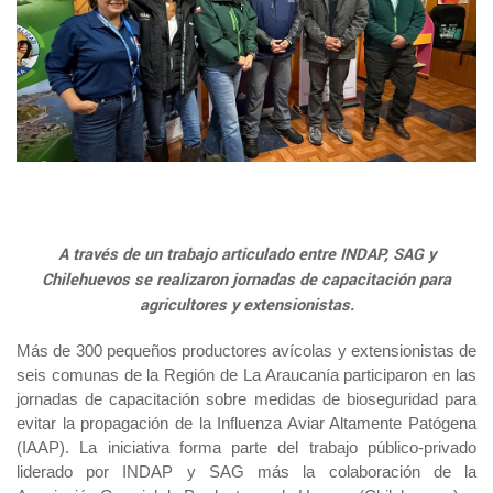
Araucanía
Sustentabilidad de los suelos SIRSD-S
Consultores de Riego
Metropolitana
Noticias
Tarapacá
Mercado Campesinos
Nuestras Redes sociales
Los Ríos
Programa Desarrollo Inversiones - PDI
Registro nacional SIRSD-S
O'Higgins
Videos
Antofagasta
Expomundorural
Los Lagos
Programa desarrollo local - Prodesal
Nómina consultores de Riego
Maule
Podcast
Atacama
Turismo Rural
Aysén
INDAP Agustinas 1465, Santiago de Chile
Servicio de Asesoría Técnica - SAT
Registro Ley 19.862
Ñuble
Fotografías
Coquimbo
+56 2 2303 8000
SIPAN
Teléfono:
Magallane
Programa de Alianzas Productivas
Oficina virtual de atención ciudadana
Biobío
Seminarios
A través de un trabajo articulado entre INDAP, SAG y
Crédito Corto Plazo
Indicadores de Gestión
Biblioteca
Chilehuevos se realizaron jornadas de capacitación para
Ver todos los Programas
agricultores y extensionistas.
Trabaje en INDAP
Contacto de Prensa
Concursos de Fomento
Más de 300 pequeños productores avícolas y extensionistas de
Suscríbase a nuestras noticias
seis comunas de la Región de La Araucanía participaron en las
jornadas de capacitación sobre medidas de bioseguridad para
Videos
evitar la propagación de la Influenza Aviar Altamente Patógena
(IAAP).
La iniciativa forma parte del trabajo público-privado
liderado por INDAP y SAG más la colaboración de la
Podcast