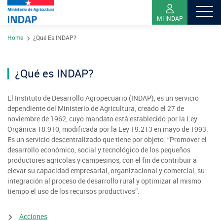
MI INDAP
Pasar
Home
¿Qué Es INDAP?
al
Contacto
contenido
Transparencia
principal
¿Qué es INDAP?
Ley del Lobby
Sistema de Integridad
El Instituto de Desarrollo Agropecuario (INDAP), es un servicio
dependiente del Ministerio de Agricultura, creado el 27 de
noviembre de 1962, cuyo mandato está establecido por la Ley
Orgánica 18.910, modificada por la Ley 19.213 en mayo de 1993.
Sobre INDAP
Es un servicio descentralizado que tiene por objeto: “Promover el
Nuestros Programas
desarrollo económico, social y tecnológico de los pequeños
productores agrícolas y campesinos, con el fin de contribuir a
¿Qué es INDAP?
Acciones INDAP
elevar su capacidad empresarial, organizacional y comercial, su
Programa Desarrollo Territorial Indígena
integración al proceso de desarrollo rural y optimizar al mismo
Sea usuario INDAP
Sitios Regionales
tiempo el uso de los recursos productivos”.
Red Tiendas Mundo Rural
Programa de Asociatividad Económica
Sala de Prensa
Gestión y Presupuesto
Valparaíso
Arica y Parinacota
Acciones
Sello Manos Campesinas