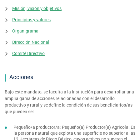
Araucanía
Sustentabilidad de los suelos SIRSD-S
Consultores de Riego
Metropolitana
Noticias
Misión, visión y objetivos
Tarapacá
Mercado Campesinos
Nuestras Redes sociales
Los Ríos
Programa Desarrollo Inversiones - PDI
Registro nacional SIRSD-S
Principios y valores
O'Higgins
Videos
Antofagasta
Expomundorural
Los Lagos
Programa desarrollo local - Prodesal
Organigrama
Nómina consultores de Riego
Maule
Podcast
Atacama
Turismo Rural
Dirección Nacional
Aysén
INDAP Agustinas 1465, Santiago de Chile
Servicio de Asesoría Técnica - SAT
Registro Ley 19.862
Ñuble
Fotografías
Coquimbo
Comité Directivo
SIPAN
+56 2 2303 8000
Teléfono:
Magallanes
Programa de Alianzas Productivas
Oficina virtual de atención ciudadana
Biobío
Seminarios
Crédito Corto Plazo
Indicadores de Gestión
Acciones
Biblioteca
Ver todos los Programas
Trabaje en INDAP
Bajo este mandato, se faculta a la institución para desarrollar una
Contacto de Prensa
amplia gama de acciones relacionadas con el desarrollo
Concursos de Fomento
productivo y rural y se define la condición de sus beneficiarios/as
Suscríbase a nuestras noticias
que pueden ser:
Videos
Pequeño/a productor/a: Pequeño(a) Productor(a) Agrícola: Es
la persona natural que explota una superficie no superior a las
Podcast
12 Hectáreas de Riego Básico, cuyos activos no superen el