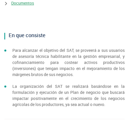
SIPAN
+56 2 2303 8000
Teléfono:
Magallanes
Programa de Alianzas Productivas
Documentos
Oficina virtual de atención ciudadana
Biobío
Seminarios
Crédito Corto Plazo
Indicadores de Gestión
Biblioteca
Ver todos los Programas
Trabaje en INDAP
Contacto de Prensa
En que consiste
Concursos de Fomento
Suscríbase a nuestras noticias
Para alcanzar el objetivo del SAT, se proveerá a sus usuarios
de asesoría técnica habilitante en la gestión empresarial, y
Videos
cofinanciamiento para costear activos productivos
(inversiones) que tengan impacto en el mejoramiento de los
Podcast
márgenes brutos de sus negocios.
Fotografía
La organización del SAT se realizará basándose en la
formulación y ejecución de un Plan de negocio que buscará
impactar positivamente en el crecimiento de los negocios
Biblioteca
agrícolas de los productores, ya sea actual o nuevo.