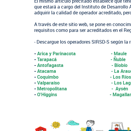
El mismo artículo precitado establece que tend
Oficina virtual de atención ciudadana
Crédito Corto Plazo
Suscríbase a nuestras noticias
que estará a cargo del Instituto de Desarrollo
Indicadores de Gestión
Ver todos los Programas
adquirir la calidad de operador acreditado, pe
Trabaje en INDAP
Concursos de Fomento
A través de este sitio web, se pone en conoci
requisitos como para ser acreditados en el Re
- Descargue los operadores SIRSD-S según la re
-
Arica y Parinacota
- Maule
-
Tarapacá
- Ñuble
-
Antofagasta
- Biobío
-
Atacama
- La Arau
-
Coquimbo
- Los Ríos
-
Valparaíso
- Los La
-
Metropolitana
- Aysén
-
O'Higgins
- Magalla