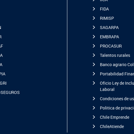
FIDA
RIMISP
N
SAGARPA
R
EMBRAPA
AF
PROCASUR
A
Talentos rurales
A
Banco agrario Co
PIA
Portabilidad Fina
GRI
Oficio Ley de Incl
Laboral
OSEGUROS
Condiciones de u
Politica de privac
Chile Emprende
ChileAtiende