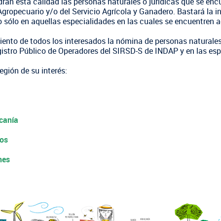
rán esta calidad las personas naturales o jurídicas que se encu
 Agropecuario y/o del Servicio Agrícola y Ganadero. Bastará la i
ro sólo en aquellas especialidades en las cuales se encuentren 
FOTOGRAFÍA
BIBLIOTECA
miento de todos los interesados la nómina de personas naturale
gistro Público de Operadores del SIRSD-S de INDAP y en las esp
gión de su interés:
canía
gos
nes