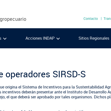
Menú
Agropecuario
Contacto
Tran
secundari
as
Acciones INDAP
Sitios Regionales
Metropolitana
Los 
O'Higgins
Los 
de operadores SIRSD-S
Maule
Ays
VIDEOS
PODCAST
Ñuble
Maga
 que origina el Sistema de Incentivos para la Sustentabilidad 
Biobío
os incentivos deberán presentar ante el Instituto de Desarrollo A
jo, el que deberá ser aprobado por tales organismos. Dichos 
Araucanía