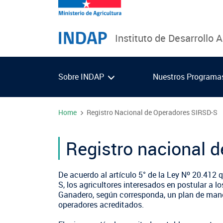
Pasar
al
contenido
Instituto de Desarrollo 
principal
Sobre INDAP
Nuestros Program
Home
Registro Nacional de Operadores SIRSD-S
¿Qué es INDAP?
Programa Desarrollo Territorial Indígena
Red Tiendas Mundo Rural
Arica y Parinacota
Noticias
Sea usuario INDAP
Programa de Asociatividad Económica
Sello Manos Campesinas
Tarapacá
Videos
Registro nacional 
Gestión y Presupuesto
Sustentabilidad de los suelos SIRSD-S
Mercado Campesinos
Antofagasta
Podcast
Consultores de Riego
Programa Desarrollo Inversiones - PDI
Expomundorural
Atacama
Fotografías
De acuerdo al artículo 5° de la Ley Nº 20.412
Registro nacional SIRSD-S
Programa desarrollo local - Prodesal
Turismo Rural
Coquimbo
Seminarios
S, los agricultores interesados en postular a l
Ganadero, según corresponda, un plan de mane
Nómina consultores de Riego
Servicio de Asesoría Técnica - SAT
SIPAN
Valparaíso
Biblioteca
operadores acreditados.
Registro Ley 19.862
Programa de Alianzas Productivas
Contacto de Prensa