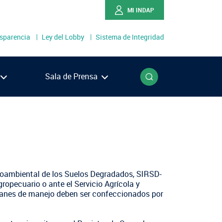
MI INDAP
sparencia
Ley del Lobby
Sistema de Integridad
o
Buscar
Sala de Prensa
Ríos
Lagos
én
llanes
Agroambiental de los Suelos Degradados, SIRSD-
gropecuario o ante el Servicio Agrícola y
planes de manejo deben ser confeccionados por
NOTICIAS