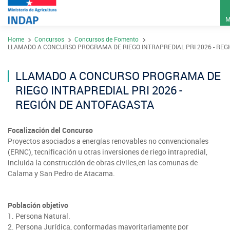
M
Pasar
Home
Concursos
Concursos de Fomento
al
Contacto
LLAMADO A CONCURSO PROGRAMA DE RIEGO INTRAPREDIAL PRI 2026 - REG
contenido
Transparencia
principal
LLAMADO A CONCURSO PROGRAMA DE
Ley del Lobby
RIEGO INTRAPREDIAL PRI 2026 -
Sistema de Integridad
REGIÓN DE ANTOFAGASTA
Focalización del Concurso
Sobre INDAP
Proyectos asociados a energías renovables no convencionales
(ERNC), tecnificación u otras inversiones de riego intrapredial,
Nuestros Programas
incluida la construcción de obras civiles,en las comunas de
¿Qué es INDAP?
Acciones INDAP
Calama y San Pedro de Atacama.
Programa Desarrollo Territorial Indígena
Sea usuario INDAP
Sitios Regionales
Población objetivo
Red Tiendas Mundo Rural
Programa de Asociatividad Económica
Sala de Prensa
Gestión y Presupuesto
1. Persona Natural.
Valparaíso
Arica y Parinacota
2. Persona Jurídica, conformadas mayoritariamente por
Sello Manos Campesinas