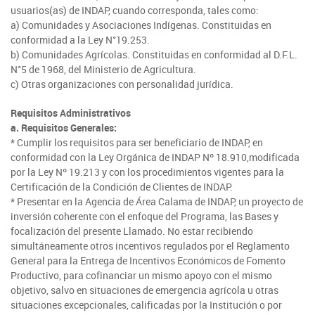
Araucanía
Sustentabilidad de los suelos SIRSD-S
Consultores de Riego
usuarios(as) de INDAP, cuando corresponda, tales como:
Metropolitana
Noticias
Tarapacá
a) Comunidades y Asociaciones Indígenas. Constituidas en
Mercado Campesinos
Nuestras Redes sociales
Los Ríos
Programa Desarrollo Inversiones - PDI
conformidad a la Ley N°19.253.
Registro nacional SIRSD-S
O'Higgins
Videos
b) Comunidades Agrícolas. Constituidas en conformidad al D.F.L.
Antofagasta
Expomundorural
Los Lagos
Programa desarrollo local - Prodesal
N°5 de 1968, del Ministerio de Agricultura.
Nómina consultores de Riego
Maule
Podcast
c) Otras organizaciones con personalidad jurídica.
Atacama
Turismo Rural
Aysén
INDAP Agustinas 1465, Santiago de Chile
Servicio de Asesoría Técnica - SAT
Registro Ley 19.862
Ñuble
Requisitos Administrativos
Fotografías
Coquimbo
SIPAN
+56 2 2303 8000
Teléfono:
a. Requisitos Generales:
Magallanes
Programa de Alianzas Productivas
Oficina virtual de atención ciudadana
* Cumplir los requisitos para ser beneficiario de INDAP, en
Biobío
Seminarios
conformidad con la Ley Orgánica de INDAP Nº 18.910,modificada
Crédito Corto Plazo
Indicadores de Gestión
por la Ley Nº 19.213 y con los procedimientos vigentes para la
Biblioteca
Certificación de la Condición de Clientes de INDAP.
Ver todos los Programas
Trabaje en INDAP
* Presentar en la Agencia de Área Calama de INDAP, un proyecto de
Contacto de Prensa
inversión coherente con el enfoque del Programa, las Bases y
Concursos de Fomento
focalización del presente Llamado. No estar recibiendo
Suscríbase a nuestras noticias
simultáneamente otros incentivos regulados por el Reglamento
General para la Entrega de Incentivos Económicos de Fomento
Videos
Productivo, para cofinanciar un mismo apoyo con el mismo
objetivo, salvo en situaciones de emergencia agrícola u otras
Podcast
situaciones excepcionales, calificadas por la Institución o por