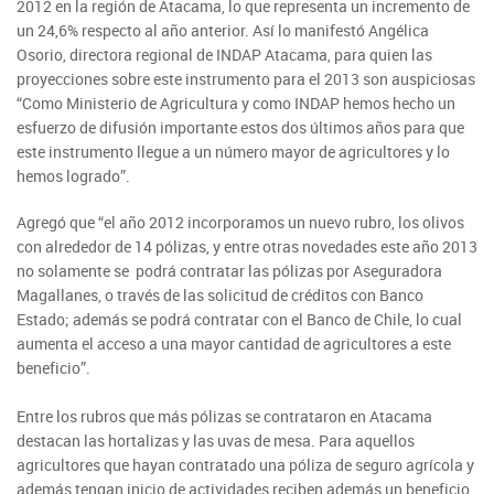
Araucanía
2012 en la región de Atacama, lo que representa un incremento de
Sustentabilidad de los suelos SIRSD-S
Consultores de Riego
Metropolitana
Noticias
un 24,6% respecto al año anterior. Así lo manifestó Angélica
Tarapacá
Mercado Campesinos
Nuestras Redes sociales
Los Ríos
Osorio, directora regional de INDAP Atacama, para quien las
Programa Desarrollo Inversiones - PDI
Registro nacional SIRSD-S
O'Higgins
proyecciones sobre este instrumento para el 2013 son auspiciosas
Videos
Antofagasta
Expomundorural
Los Lagos
“Como Ministerio de Agricultura y como INDAP hemos hecho un
Programa desarrollo local - Prodesal
Nómina consultores de Riego
Maule
esfuerzo de difusión importante estos dos últimos años para que
Podcast
Atacama
Turismo Rural
Aysén
este instrumento llegue a un número mayor de agricultores y lo
INDAP Agustinas 1465, Santiago de Chile
Servicio de Asesoría Técnica - SAT
Registro Ley 19.862
Ñuble
hemos logrado”.
Fotografías
Coquimbo
SIPAN
+56 2 2303 8000
Teléfono:
Magallanes
Programa de Alianzas Productivas
Oficina virtual de atención ciudadana
Agregó que “el año 2012 incorporamos un nuevo rubro, los olivos
Biobío
Seminarios
con alrededor de 14 pólizas, y entre otras novedades este año 2013
Crédito Corto Plazo
Indicadores de Gestión
no solamente se podrá contratar las pólizas por Aseguradora
Biblioteca
Magallanes, o través de las solicitud de créditos con Banco
Ver todos los Programas
Trabaje en INDAP
Estado; además se podrá contratar con el Banco de Chile, lo cual
Contacto de Prensa
aumenta el acceso a una mayor cantidad de agricultores a este
Concursos de Fomento
beneficio”.
Suscríbase a nuestras noticias
Entre los rubros que más pólizas se contrataron en Atacama
Videos
destacan las hortalizas y las uvas de mesa. Para aquellos
agricultores que hayan contratado una póliza de seguro agrícola y
Podcast
además tengan inicio de actividades reciben además un beneficio