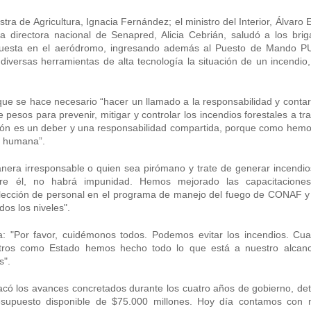
a de Agricultura, Ignacia Fernández; el ministro del Interior, Álvaro E
 la directora nacional de Senapred, Alicia Cebrián, saludó a los brig
dispuesta en el aeródromo, ingresando además al Puesto de Mando 
iversas herramientas de alta tecnología la situación de un incendio,
.
 que se hace necesario “hacer un llamado a la responsabilidad y conta
pesos para prevenir, mitigar y controlar los incendios forestales a tr
ción es un deber y una responsabilidad compartida, porque como hemo
sa humana”.
anera irresponsable o quien sea pirómano y trate de generar incendio
re él, no habrá impunidad. Hemos mejorado las capacitacione
selección de personal en el programa de manejo del fuego de CONAF 
dos los niveles".
a: "Por favor, cuidémonos todos. Podemos evitar los incendios. Cu
tros como Estado hemos hecho todo lo que está a nuestro alcan
s".
tacó los avances concretados durante los cuatro años de gobierno, de
supuesto disponible de $75.000 millones. Hoy día contamos con