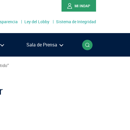
MI INDAP
sparencia
Ley del Lobby
Sistema de Integridad
o
Buscar
Sala de Prensa
tido”
Ríos
Lagos
r
én
llanes
NOTICIAS