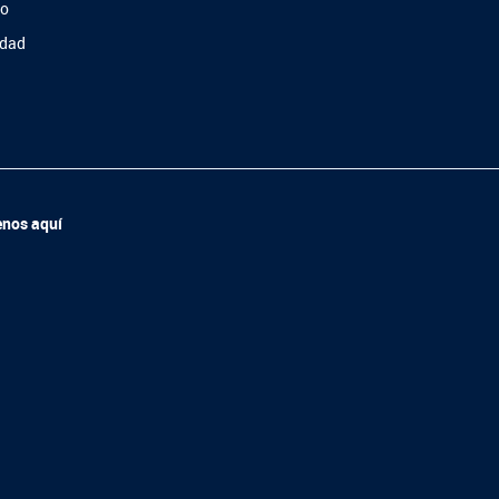
so
idad
enos aquí