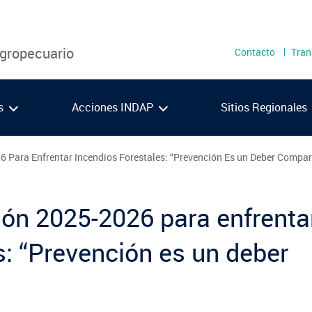
Menú
Agropecuario
Contacto
Tran
secundari
as
Acciones INDAP
Sitios Regionales
6 Para Enfrentar Incendios Forestales: “Prevención Es un Deber Compar
Metropolitana
Los 
O'Higgins
Los 
ión 2025-2026 para enfrenta
Maule
Ays
VIDEOS
PODCAST
Ñuble
Maga
s: “Prevención es un deber
Biobío
Araucanía