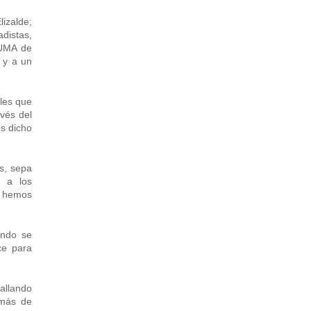
lizalde;
adistas,
PUMA de
 y a un
rles que
avés del
s dicho
s, sepa
s a los
y hemos
ando se
ce para
tallando
 más de