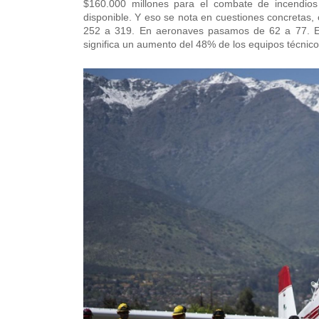
$160.000 millones para el combate de incendios 
disponible. Y eso se nota en cuestiones concreta
252 a 319. En aeronaves pasamos de 62 a 77. En
significa un aumento del 48% de los equipos técnic