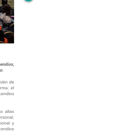
cendios,
o.
bién de
rma; el
ncendios
s altas
ersonal,
ional y
cendios