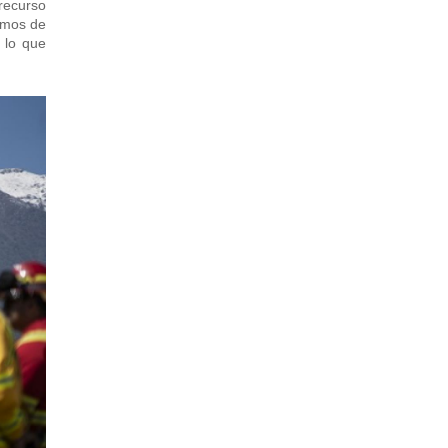
recurso
amos de
 lo que