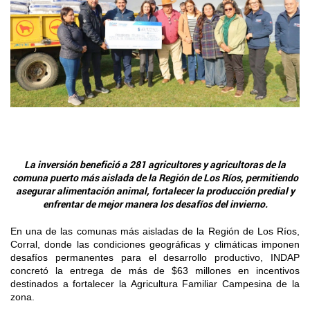
+56 2 2303 8000
SIPAN
Teléfono:
Magallanes
Programa de Alianzas Productivas
Oficina virtual de atención ciudadana
Biobío
Seminarios
Crédito Corto Plazo
Indicadores de Gestión
Biblioteca
Ver todos los Programas
Trabaje en INDAP
Contacto de Prensa
Concursos de Fomento
Suscríbase a nuestras noticias
Videos
La inversión benefició a 281 agricultores y agricultoras de la
Podcast
comuna puerto más aislada de la Región de Los Ríos, permitiendo
asegurar alimentación animal, fortalecer la producción predial y
enfrentar de mejor manera los desafíos del invierno.
Fotografía
En una de las comunas más aisladas de la Región de Los Ríos,
Biblioteca
Corral, donde las condiciones geográficas y climáticas imponen
desafíos permanentes para el desarrollo productivo, INDAP
concretó la entrega de más de $63 millones en incentivos
destinados a fortalecer la Agricultura Familiar Campesina de la
zona.