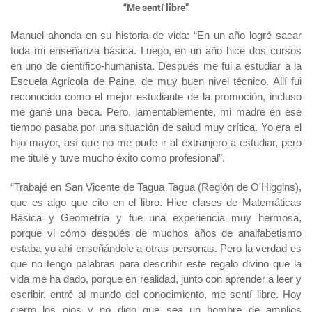
“Me sentí libre”
Manuel ahonda en su historia de vida: “E
n un año
l
ogré sacar
toda mi enseñanza básica. Luego, en un año hice dos cursos
en uno de científico-humanista. Después me fui a estudiar a la
Escuela Agrícola de Paine, de muy buen nivel técnico. Allí fui
reconocido como el mejor estudiante de la promoción, incluso
me gané una beca. Pero, lamentablemente, mi madre en ese
tiempo pasaba por una situación de salud muy crítica. Yo era el
hijo mayor, así que no me pude ir al extranjero a estudiar, pero
me titulé y tuve mucho éxito como profesional”.
“Trabajé en San Vicente de Tagua Tagua (Región de O'Higgins),
que es algo que cito en el libro. Hice clases de Matemáticas
Básica y Geometría y fue una experiencia muy hermosa,
porque vi cómo después de muchos años de analfabetismo
estaba yo ahí enseñándole a otras personas. Pero la verdad es
que no tengo palabras para describir este regalo divino que la
vida me ha dado, porque en realidad, junto con aprender a leer y
escribir, entré al mundo del conocimiento, me sentí libre. Hoy
cierro los ojos y no digo que sea un hombre de amplios