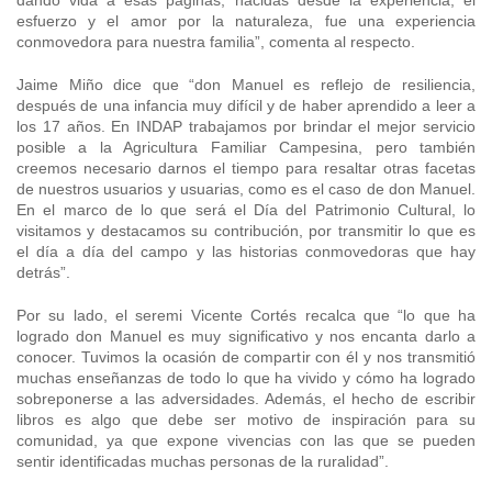
dando vida a esas páginas, nacidas desde la experiencia, el
esfuerzo y el amor por la naturaleza, fue una experiencia
conmovedora para nuestra familia”, comenta al respecto.
Jaime Miño dice que “don Manuel es reflejo de resiliencia,
después de una infancia muy difícil y de haber aprendido a leer a
los 17 años. En INDAP trabajamos por brindar el mejor servicio
posible a la Agricultura Familiar Campesina, pero también
creemos necesario darnos el tiempo para resaltar otras facetas
de nuestros usuarios y usuarias, como es el caso de don Manuel.
En el marco de lo que será el Día del Patrimonio Cultural, lo
visitamos y destacamos su contribución, por transmitir lo que es
el día a día del campo y las historias conmovedoras que hay
detrás”.
Por su lado, el seremi Vicente Cortés recalca que “lo que ha
logrado don Manuel es muy significativo y nos encanta darlo a
conocer. Tuvimos la ocasión de compartir con él y nos transmitió
muchas enseñanzas de todo lo que ha vivido y cómo ha logrado
sobreponerse a las adversidades. Además, el hecho de escribir
libros es algo que debe ser motivo de inspiración para su
comunidad, ya que expone vivencias con las que se pueden
sentir identificadas muchas personas de la ruralidad”.