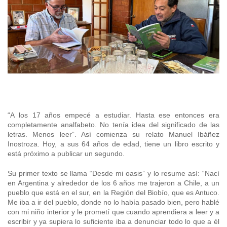
+56 2 2303 8000
SIPAN
Teléfono:
Magallan
Programa de Alianzas Productivas
Oficina virtual de atención ciudadana
Biobío
Seminarios
Crédito Corto Plazo
Indicadores de Gestión
Biblioteca
Ver todos los Programas
Trabaje en INDAP
Contacto de Prensa
Concursos de Fomento
Suscríbase a nuestras noticias
Videos
“A los 17 años empecé a estudiar. Hasta ese entonces era
completamente analfabeto. No tenía idea del significado de las
Podcast
letras. Menos leer”. Así comienza su relato Manuel Ibáñez
Inostroza. Hoy, a sus 64 años de edad, tiene un libro escrito y
Fotografía
está próximo a publicar un segundo.
Su primer texto se llama “Desde mi oasis” y lo resume así: “
Nací
Biblioteca
en Argentina y alrededor de los 6 años me trajeron a Chile, a un
pueblo que está en el sur, en la Región del Biobío, que es Antuco.
Me iba a ir del pueblo, donde no lo había pasado bien, pero hablé
con mi niño interior y le prometí que cuando aprendiera a leer y a
escribir y ya supiera lo suficiente iba a denunciar todo lo que a él