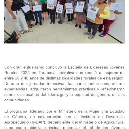
+56 2 2303 8000
SIPAN
Teléfono:
Magallane
Programa de Alianzas Productivas
Oficina virtual de atención ciudadana
Biobío
Seminarios
Crédito Corto Plazo
Indicadores de Gestión
Biblioteca
Ver todos los Programas
Trabaje en INDAP
Contacto de Prensa
Concursos de Fomento
Suscríbase a nuestras noticias
Videos
Con gran entusiasmo concluyó la Escuela de Lideresas Jóvenes
Rurales 2024 en Tarapacá, iniciativa que reunió a mujeres de
Podcast
entre 18 y 40 años de distintas localidades rurales de esta región.
Durante dos jornadas intensivas, las participantes compartieron
Fotografía
experiencias, adquirieron herramientas prácticas y reflexionaron
sobre los desafíos del liderazgo y la equidad de género en sus
Biblioteca
comunidades.
El programa, liderado por el Ministerio de la Mujer y la Equidad
de Género, en colaboración con el Instituto de Desarrollo
Agropecuario (INDAP), dependiente del Ministerio de Agricultura,
tiene como objetivo principal potenciar el rol de las jóvenes