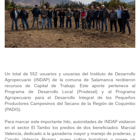
+56 2 2303 8000
SIPAN
Teléfono:
Magallane
Programa de Alianzas Productivas
Oficina virtual de atención ciudadana
Biobío
Seminarios
Crédito Corto Plazo
Indicadores de Gestión
Biblioteca
Ver todos los Programas
Trabaje en INDAP
Contacto de Prensa
Concursos de Fomento
Suscríbase a nuestras noticias
Videos
Un total de 552 usuarios y usuarias del Instituto de Desarrollo
Podcast
Agropecuario (INDAP) de la comuna de Salamanca recibieron
recursos de Capital de Trabajo. Este aporte pertenece al
Programa de Desarrollo Local (Prodesal) y al Programa
Fotografía
Agropecuario para el Desarrollo Integral de los Pequeños
Productores Campesinos del Secano de la Región de Coquimbo
Biblioteca
(PADIS).
Para marcar este importante hito, autoridades de INDAP visitaron
en el sector El Tambo los predios de dos beneficiados: Marcial
Valencia, dedicado a la ganadería mayor y manejo de praderas, y
Crisolio Valencia Álvarez, quien cultiva hortalizas y posee un