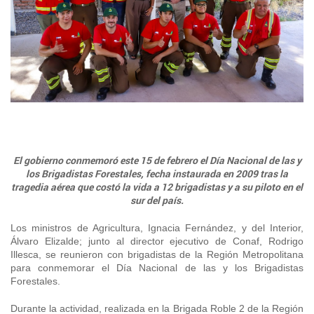
+56 2 2303 8000
SIPAN
Teléfono:
Magallane
Programa de Alianzas Productivas
Oficina virtual de atención ciudadana
Biobío
Seminarios
Crédito Corto Plazo
Indicadores de Gestión
Biblioteca
Ver todos los Programas
Trabaje en INDAP
Contacto de Prensa
Concursos de Fomento
Suscríbase a nuestras noticias
Videos
El gobierno conmemoró este 15 de febrero el Día Nacional de las y
los Brigadistas Forestales, fecha instaurada en 2009 tras la
Podcast
tragedia aérea que costó la vida a 12 brigadistas y a su piloto en el
sur del país.
Fotografía
Los ministros de Agricultura, Ignacia Fernández, y del Interior,
Biblioteca
Álvaro Elizalde; junto al director ejecutivo de Conaf, Rodrigo
Illesca, se reunieron con brigadistas de la Región Metropolitana
para conmemorar el Día Nacional de las y los Brigadistas
Forestales.
Durante la actividad, realizada en la Brigada Roble 2 de la Región