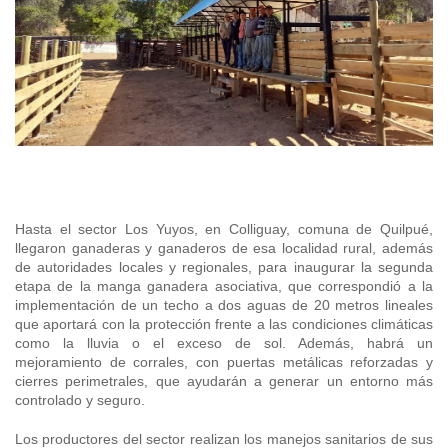
Araucanía
Sustentabilidad de los suelos SIRSD-S
Consultores de Riego
Metropolitana
Noticias
Tarapacá
Mercado Campesinos
Nuestras Redes sociales
Los Ríos
Programa Desarrollo Inversiones - PDI
Registro nacional SIRSD-S
O'Higgins
Videos
Antofagasta
Expomundorural
Los Lagos
Programa desarrollo local - Prodesal
Nómina consultores de Riego
Maule
Podcast
Atacama
Turismo Rural
Aysén
INDAP Agustinas 1465, Santiago de Chile
Servicio de Asesoría Técnica - SAT
Registro Ley 19.862
Ñuble
Fotografías
Coquimbo
+56 2 2303 8000
SIPAN
Teléfono:
Magallane
Programa de Alianzas Productivas
Oficina virtual de atención ciudadana
Biobío
Seminarios
Hasta el sector Los Yuyos, en Colliguay, comuna de Quilpué,
Crédito Corto Plazo
Indicadores de Gestión
llegaron ganaderas y ganaderos de esa localidad rural, además
Biblioteca
de autoridades locales y regionales, para inaugurar la segunda
Ver todos los Programas
Trabaje en INDAP
etapa de la manga ganadera asociativa, que correspondió a la
Contacto de Prensa
implementación de un techo a dos aguas de 20 metros lineales
Concursos de Fomento
que aportará con la protección frente a las condiciones climáticas
Suscríbase a nuestras noticias
como la lluvia o el exceso de sol. Además, habrá un
mejoramiento de corrales, con puertas metálicas reforzadas y
cierres perimetrales, que ayudarán a generar un entorno más
Videos
controlado y seguro.
Podcast
Los productores del sector realizan los manejos sanitarios de sus