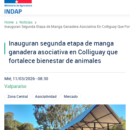
Pasar
Home
Noticias
al
Contacto
Inauguran Segunda Etapa de Manga Ganadera Asociativa En Colliguay Que Fort
contenido
Transparencia
principal
Inauguran segunda etapa de manga
Ley del Lobby
ganadera asociativa en Colliguay que
Sistema de Integridad
fortalece bienestar de animales
Sobre INDAP
Mié, 11/03/2026 - 08:30
Valparaíso
Nuestros Programas
¿Qué es INDAP?
Zona Central
Asociatividad
Mercado
Acciones INDAP
Programa Desarrollo Territorial Indígena
Sea usuario INDAP
Sitios Regionales
Red Tiendas Mundo Rural
Programa de Asociatividad Económica
Sala de Prensa
Gestión y Presupuesto
Valparaíso
Arica y Parinacota
Sello Manos Campesinas