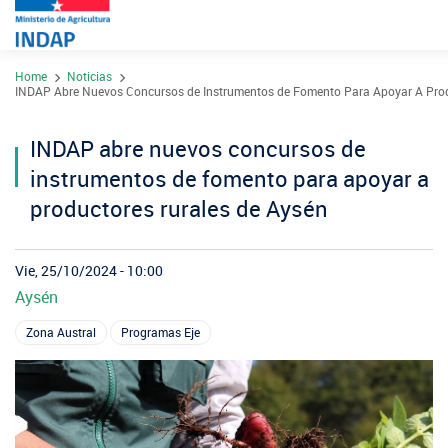
Pasar
Home
Noticias
al
Contacto
INDAP Abre Nuevos Concursos de Instrumentos de Fomento Para Apoyar A Prod
contenido
Transparencia
principal
INDAP abre nuevos concursos de
Ley del Lobby
instrumentos de fomento para apoyar a
Sistema de Integridad
productores rurales de Aysén
Sobre INDAP
Vie, 25/10/2024 - 10:00
Aysén
Nuestros Programas
¿Qué es INDAP?
Zona Austral
Programas Eje
Acciones INDAP
Programa Desarrollo Territorial Indígena
Sea usuario INDAP
Sitios Regionales
Red Tiendas Mundo Rural
Programa de Asociatividad Económica
Sala de Prensa
Gestión y Presupuesto
Valparaíso
Arica y Parinacota
Sello Manos Campesinas