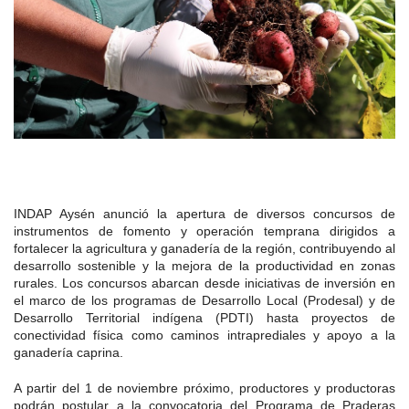
Araucanía
Sustentabilidad de los suelos SIRSD-S
Consultores de Riego
Metropolitana
Noticias
Tarapacá
Mercado Campesinos
Nuestras Redes sociales
Los Ríos
Programa Desarrollo Inversiones - PDI
Registro nacional SIRSD-S
O'Higgins
Videos
Antofagasta
Expomundorural
Los Lagos
Programa desarrollo local - Prodesal
Nómina consultores de Riego
Maule
Podcast
Atacama
Turismo Rural
Aysén
INDAP Agustinas 1465, Santiago de Chile
Servicio de Asesoría Técnica - SAT
Registro Ley 19.862
Ñuble
Fotografías
Coquimbo
+56 2 2303 8000
SIPAN
Teléfono:
Magallanes
Programa de Alianzas Productivas
Oficina virtual de atención ciudadana
Biobío
Seminarios
Crédito Corto Plazo
INDAP Aysén anunció la apertura de diversos concursos de
Indicadores de Gestión
Biblioteca
instrumentos de fomento y operación temprana dirigidos a
fortalecer la agricultura y ganadería de la región, contribuyendo al
Ver todos los Programas
Trabaje en INDAP
desarrollo sostenible y la mejora de la productividad en zonas
Contacto de Prensa
rurales. Los concursos abarcan desde iniciativas de inversión en
Concursos de Fomento
el marco de los programas de Desarrollo Local (Prodesal) y de
Suscríbase a nuestras noticias
Desarrollo Territorial indígena (PDTI) hasta proyectos de
conectividad física como caminos intraprediales y apoyo a la
Videos
ganadería caprina.
A partir del 1 de noviembre próximo, productores y productoras
Podcast
podrán postular a la convocatoria del Programa de Praderas