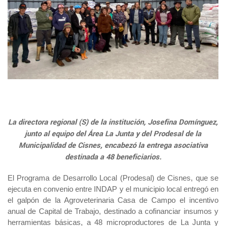
+56 2 2303 8000
SIPAN
Teléfono:
Magallane
Programa de Alianzas Productivas
Oficina virtual de atención ciudadana
Biobío
Seminarios
Crédito Corto Plazo
Indicadores de Gestión
Biblioteca
Ver todos los Programas
Trabaje en INDAP
Contacto de Prensa
Concursos de Fomento
Suscríbase a nuestras noticias
Videos
La directora regional (S) de la institución, Josefina Domínguez,
Podcast
junto al equipo del Área La Junta y del Prodesal de la
Municipalidad de Cisnes, encabezó la entrega asociativa
Fotografía
destinada a 48 beneficiarios.
Biblioteca
El Programa de Desarrollo Local (Prodesal) de Cisnes, que se
ejecuta en convenio entre INDAP y el municipio local entregó en
el galpón de la Agroveterinaria Casa de Campo el incentivo
anual de Capital de Trabajo, destinado a cofinanciar insumos y
herramientas básicas, a 48 microproductores de La Junta y