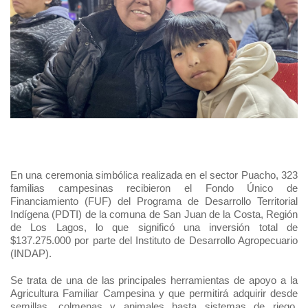
+56 2 2303 8000
SIPAN
Teléfono:
Magallane
Programa de Alianzas Productivas
Oficina virtual de atención ciudadana
Biobío
Seminarios
Crédito Corto Plazo
Indicadores de Gestión
Biblioteca
Ver todos los Programas
Trabaje en INDAP
Contacto de Prensa
Concursos de Fomento
Suscríbase a nuestras noticias
Videos
Podcast
En una ceremonia simbólica realizada en el sector Puacho, 323
familias campesinas recibieron el Fondo Único de
Financiamiento (FUF) del Programa de Desarrollo Territorial
Fotografía
Indígena (PDTI) de la comuna de San Juan de la Costa, Región
de Los Lagos, lo que significó una inversión total de
Biblioteca
$137.275.000 por parte del Instituto de Desarrollo Agropecuario
(INDAP).
Se trata de una de las principales herramientas de apoyo a la
Agricultura Familiar Campesina y que permitirá adquirir desde
semillas, colmenas y animales hasta sistemas de riego,