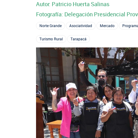
Oficina virtual de atención ciudadana
Crédito Corto Plazo
Suscríbase a nuestras noticias
Autor: Patricio Huerta Salinas
Indicadores de Gestión
Ver todos los Programas
Fotografía: Delegación Presidencial Pro
Trabaje en INDAP
Concursos de Fomento
Norte Grande
Asociatividad
Mercado
Programa
Turismo Rural
Tarapacá