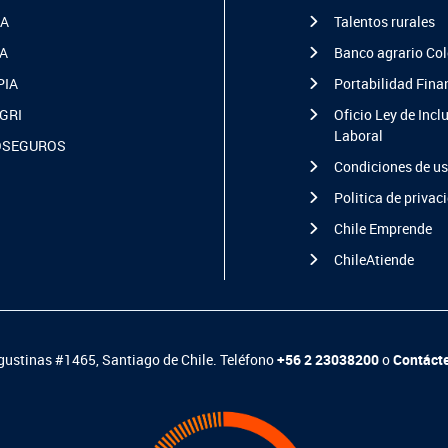
A
Talentos rurales
A
Banco agrario Co
PIA
Portabilidad Fina
GRI
Oficio Ley de Incl
Laboral
OSEGUROS
Condiciones de u
Politica de privac
Chile Emprende
ChileAtiende
ustinas #1465, Santiago de Chile. Teléfono
+56 2 23038200
o
Contáct