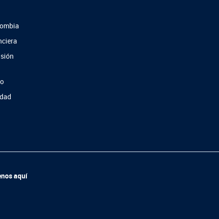
lombia
nciera
usión
so
idad
enos aquí