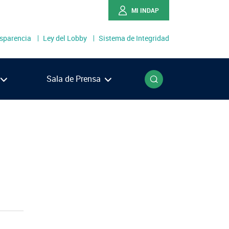
MI INDAP
sparencia
Ley del Lobby
Sistema de Integridad
o
Buscar
Sala de Prensa
Ríos
Lagos
én
llanes
NOTICIAS