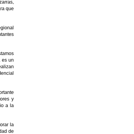
zarras,
ara que
egional
ntantes
estamos
a es un
alizan
dencial
rtante
tores y
io a la
orar la
idad de