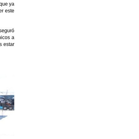
 que ya
er este
seguró
nicos a
s estar