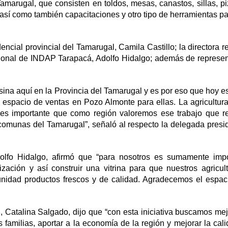
amarugal, que consisten en toldos, mesas, canastos, sillas, pi
 así como también capacitaciones y otro tipo de herramientas p
encial provincial del Tamarugal, Camila Castillo; la directora r
gional de INDAP Tarapacá, Adolfo Hidalgo; además de represe
esina aquí en la Provincia del Tamarugal y es por eso que hoy 
espacio de ventas en Pozo Almonte para ellas. La agricultur
 es importante que como región valoremos ese trabajo que re
 comunas del Tamarugal”, señaló al respecto la delegada presi
olfo Hidalgo, afirmó que “para nosotros es sumamente impo
ización y así construir una vitrina para que nuestros agricul
unidad productos frescos y de calidad. Agradecemos el espac
, Catalina Salgado, dijo que “con esta iniciativa buscamos mej
familias, aportar a la economía de la región y mejorar la cal