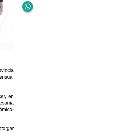
ovincia
ensual
er, en
tesanía
nómico-
otorgar