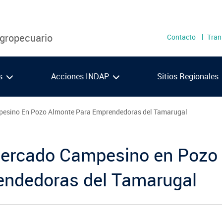
Menú
Agropecuario
Contacto
Tran
secundari
as
Acciones INDAP
Sitios Regionales
esino En Pozo Almonte Para Emprendedoras del Tamarugal
Metropolitana
Los 
O'Higgins
Los 
ercado Campesino en Pozo
Maule
Ays
VIDEOS
PODCAST
Ñuble
Maga
endedoras del Tamarugal
Biobío
Araucanía