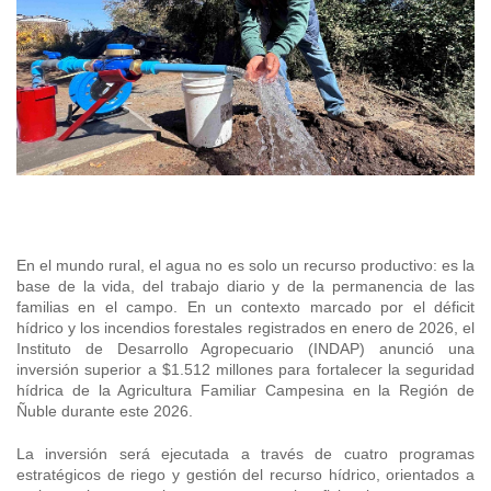
+56 2 2303 8000
SIPAN
Teléfono:
Magallan
Programa de Alianzas Productivas
Oficina virtual de atención ciudadana
Biobío
Seminarios
Crédito Corto Plazo
Indicadores de Gestión
Biblioteca
Ver todos los Programas
Trabaje en INDAP
Contacto de Prensa
Concursos de Fomento
Suscríbase a nuestras noticias
Videos
En el mundo rural, el agua no es solo un recurso productivo: es la
Podcast
base de la vida, del trabajo diario y de la permanencia de las
familias en el campo. En un contexto marcado por el déficit
Fotografía
hídrico y los incendios forestales registrados en enero de 2026, el
Instituto de Desarrollo Agropecuario (INDAP) anunció una
inversión superior a $1.512 millones para fortalecer la seguridad
Biblioteca
hídrica de la Agricultura Familiar Campesina en la Región de
Ñuble durante este 2026.
La inversión será ejecutada a través de cuatro programas
estratégicos de riego y gestión del recurso hídrico, orientados a