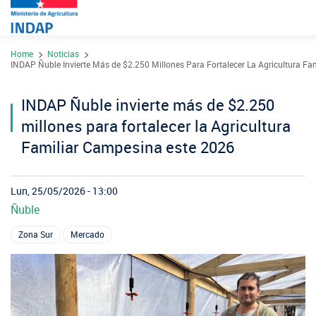
Pasar
Home
Noticias
al
Contacto
INDAP Ñuble Invierte Más de $2.250 Millones Para Fortalecer La Agricultura Fa
contenido
Transparencia
principal
INDAP Ñuble invierte más de $2.250
Ley del Lobby
millones para fortalecer la Agricultura
Sistema de Integridad
Familiar Campesina este 2026
Sobre INDAP
Lun, 25/05/2026 - 13:00
Ñuble
Nuestros Programas
¿Qué es INDAP?
Zona Sur
Mercado
Acciones INDAP
Programa Desarrollo Territorial Indígena
Sea usuario INDAP
Sitios Regionales
Red Tiendas Mundo Rural
Programa de Asociatividad Económica
Sala de Prensa
Gestión y Presupuesto
Valparaíso
Arica y Parinacota
Sello Manos Campesinas