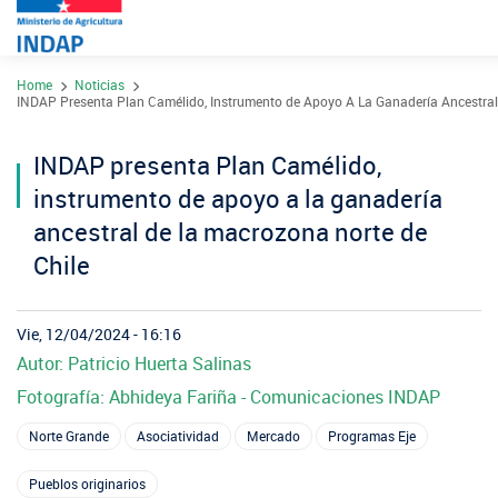
Pasar
Home
Noticias
al
Sobre INDAP
INDAP Presenta Plan Camélido, Instrumento de Apoyo A La Ganadería Ancestral
contenido
Nuestros Programas
principal
INDAP presenta Plan Camélido,
¿Qué es INDAP?
Acciones INDAP
instrumento de apoyo a la ganadería
Programa Desarrollo Territorial Indígena
Sea usuario INDAP
Sitios Regionales
ancestral de la macrozona norte de
Red Tiendas Mundo Rural
Programa de Asociatividad Económica
Chile
Sala de Prensa
Gestión y Presupuesto
Valparaíso
Arica y Parinacota
Sello Manos Campesinas
Araucan
Sustentabilidad de los suelos SIRSD-S
Consultores de Riego
Metropolitana
Noticias
Vie, 12/04/2024 - 16:16
Tarapacá
Mercado Campesinos
Nuestras Redes sociales
Los Ríos
Programa Desarrollo Inversiones - PDI
Autor: Patricio Huerta Salinas
Registro nacional SIRSD-S
O'Higgins
Videos
Antofagasta
Fotografía: Abhideya Fariña - Comunicaciones INDAP
Expomundorural
Los Lag
Programa desarrollo local - Prodesal
Nómina consultores de Riego
Maule
Podcast
Norte Grande
Asociatividad
Mercado
Programas Eje
Atacama
Turismo Rural
Aysén
INDAP Agustinas 1465, Santiago de Chile
Servicio de Asesoría Técnica - SAT
Registro Ley 19.862
Ñuble
Fotografías
Pueblos originarios
Coquimbo