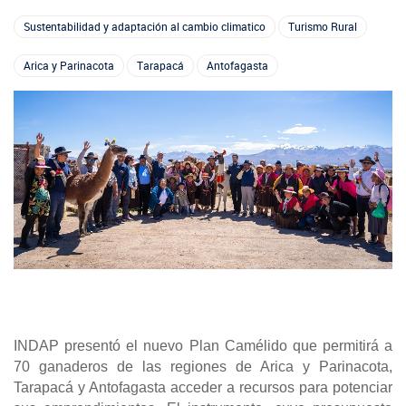
+56 2 2303 8000
SIPAN
Teléfono:
Magalla
Programa de Alianzas Productivas
Oficina virtual de atención ciudadana
Biobío
Seminarios
Sustentabilidad y adaptación al cambio climatico
Turismo Rural
Crédito Corto Plazo
Indicadores de Gestión
Arica y Parinacota
Tarapacá
Antofagasta
Biblioteca
Ver todos los Programas
Trabaje en INDAP
Contacto de Prensa
Concursos de Fomento
Suscríbase a nuestras noticias
Videos
Podcast
Fotografía
Biblioteca
INDAP presentó el nuevo Plan Camélido que permitirá a
70 ganaderos de las regiones de Arica y Parinacota,
Tarapacá y Antofagasta acceder a recursos para potenciar