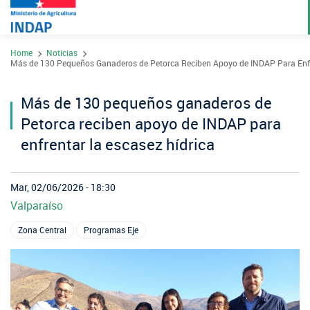
Pasar
Home
Noticias
al
Contacto
Más de 130 Pequeños Ganaderos de Petorca Reciben Apoyo de INDAP Para Enfr
contenido
Transparencia
principal
Más de 130 pequeños ganaderos de
Ley del Lobby
Petorca reciben apoyo de INDAP para
Sistema de Integridad
enfrentar la escasez hídrica
Sobre INDAP
Mar, 02/06/2026 - 18:30
Valparaíso
Nuestros Programas
¿Qué es INDAP?
Zona Central
Programas Eje
Acciones INDAP
Programa Desarrollo Territorial Indígena
Sea usuario INDAP
Sitios Regionales
Red Tiendas Mundo Rural
Programa de Asociatividad Económica
Sala de Prensa
Gestión y Presupuesto
Valparaíso
Arica y Parinacota
Sello Manos Campesinas