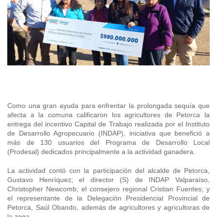
Araucanía
Sustentabilidad de los suelos SIRSD-S
Consultores de Riego
Metropolitana
Noticias
Tarapacá
Mercado Campesinos
Nuestras Redes sociales
Los Ríos
Programa Desarrollo Inversiones - PDI
Registro nacional SIRSD-S
O'Higgins
Videos
Antofagasta
Expomundorural
Los Lagos
Programa desarrollo local - Prodesal
Nómina consultores de Riego
Maule
Podcast
Atacama
Turismo Rural
Aysén
INDAP Agustinas 1465, Santiago de Chile
Servicio de Asesoría Técnica - SAT
Registro Ley 19.862
Ñuble
Fotografías
Coquimbo
+56 2 2303 8000
SIPAN
Teléfono:
Magallanes
Programa de Alianzas Productivas
Oficina virtual de atención ciudadana
Biobío
Seminarios
Como una gran ayuda para enfrentar la prolongada sequía que
Crédito Corto Plazo
afecta a la comuna calificaron los agricultores de Petorca la
Indicadores de Gestión
Biblioteca
entrega del incentivo Capital de Trabajo realizada por el Instituto
Ver todos los Programas
de Desarrollo Agropecuario (INDAP), iniciativa que benefició a
Trabaje en INDAP
más de 130 usuarios del Programa de Desarrollo Local
Contacto de Prensa
(Prodesal) dedicados principalmente a la actividad ganadera.
Concursos de Fomento
Suscríbase a nuestras noticias
La actividad contó con la participación del alcalde de Petorca,
Gustavo Henríquez; el director (S) de INDAP Valparaíso,
Videos
Christopher Newcomb; el consejero regional Cristian Fuentes; y
el representante de la Delegación Presidencial Provincial de
Petorca, Saúl Obando, además de agricultores y agricultoras de
Podcast
la zona.