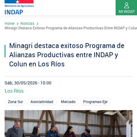
MI INDAP
Pasar
Home
Noticias
al
Contacto
Minagri Destaca Exitoso Programa de Alianzas Productivas Entre INDAP y Colu
contenido
Transparencia
principal
Minagri destaca exitoso Programa de
Ley del Lobby
Alianzas Productivas entre INDAP y
Sistema de Integridad
Colun en Los Ríos
Sobre INDAP
Sáb, 30/05/2026 - 10:00
Los Ríos
Nuestros Programas
¿Qué es INDAP?
Zona Sur
Asociatividad
Mercado
Programas Eje
Acciones INDAP
Programa Desarrollo Territorial Indígena
Sea usuario INDAP
Sitios Regionales
Red Tiendas Mundo Rural
Programa de Asociatividad Económica
Sala de Prensa
Gestión y Presupuesto
Valparaíso
Arica y Parinacota
Sello Manos Campesinas