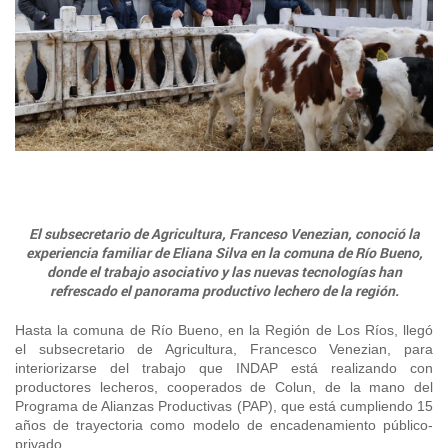
Araucanía
Sustentabilidad de los suelos SIRSD-S
Consultores de Riego
Metropolitana
Noticias
Tarapacá
Mercado Campesinos
Nuestras Redes sociales
Los Ríos
Programa Desarrollo Inversiones - PDI
Registro nacional SIRSD-S
O'Higgins
Videos
Antofagasta
Expomundorural
Los Lagos
Programa desarrollo local - Prodesal
Nómina consultores de Riego
Maule
Podcast
Atacama
Turismo Rural
Aysén
INDAP Agustinas 1465, Santiago de Chile
Servicio de Asesoría Técnica - SAT
Registro Ley 19.862
Ñuble
Fotografías
Coquimbo
SIPAN
+56 2 2303 8000
Teléfono:
Magallanes
Programa de Alianzas Productivas
Oficina virtual de atención ciudadana
Biobío
Seminarios
Crédito Corto Plazo
El subsecretario de Agricultura, Franceso Venezian, conoció la
Indicadores de Gestión
Biblioteca
experiencia familiar de Eliana Silva en la comuna de Río Bueno,
donde el trabajo asociativo y las nuevas tecnologías han
Ver todos los Programas
Trabaje en INDAP
refrescado el panorama productivo lechero de la región.
Contacto de Prensa
Concursos de Fomento
Hasta la comuna de Río Bueno, en la Región de Los Ríos, llegó
Suscríbase a nuestras noticias
el subsecretario de Agricultura, Francesco Venezian, para
interiorizarse del trabajo que INDAP está realizando con
Videos
productores lecheros, cooperados de Colun, de la mano del
Programa de Alianzas Productivas (PAP), que está cumpliendo 15
años de trayectoria como modelo de encadenamiento público-
Podcast
privado.