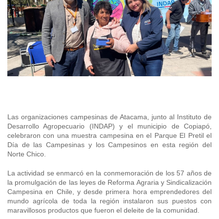
Araucanía
Sustentabilidad de los suelos SIRSD-S
Consultores de Riego
Metropolitana
Noticias
Tarapacá
Mercado Campesinos
Nuestras Redes sociales
Los Ríos
Programa Desarrollo Inversiones - PDI
Registro nacional SIRSD-S
O'Higgins
Videos
Antofagasta
Expomundorural
Los Lagos
Programa desarrollo local - Prodesal
Nómina consultores de Riego
Maule
Podcast
Atacama
Turismo Rural
Aysén
INDAP Agustinas 1465, Santiago de Chile
Servicio de Asesoría Técnica - SAT
Registro Ley 19.862
Ñuble
Fotografías
Coquimbo
SIPAN
+56 2 2303 8000
Teléfono:
Magallanes
Programa de Alianzas Productivas
Oficina virtual de atención ciudadana
Biobío
Seminarios
Crédito Corto Plazo
Indicadores de Gestión
Las organizaciones campesinas de Atacama, junto al Instituto de
Biblioteca
Desarrollo Agropecuario (INDAP) y el municipio de Copiapó,
Ver todos los Programas
celebraron con una muestra campesina en el Parque El Pretil el
Trabaje en INDAP
Contacto de Prensa
Día de las Campesinas y los Campesinos en esta región del
Norte Chico.
Concursos de Fomento
Suscríbase a nuestras noticias
La actividad se enmarcó en la conmemoración de los 57 años de
la promulgación de las leyes de Reforma Agraria y Sindicalización
Videos
Campesina en Chile, y desde primera hora emprendedores del
mundo agrícola de toda la región instalaron sus puestos con
maravillosos productos que fueron el deleite de la comunidad.
Podcast