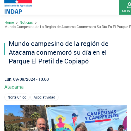
MI I
Pasar
Home
Noticias
al
Contacto
Mundo Campesino de La Región de Atacama Conmemoró Su Día En El Parque El 
contenido
Transparencia
principal
Mundo campesino de la región de
Ley del Lobby
Atacama conmemoró su día en el
Sistema de Integridad
Parque El Pretil de Copiapó
Sobre INDAP
Lun, 09/09/2024 - 10:00
Atacama
Nuestros Programas
¿Qué es INDAP?
Norte Chico
Asociatividad
Acciones INDAP
Programa Desarrollo Territorial Indígena
Sea usuario INDAP
Sitios Regionales
Red Tiendas Mundo Rural
Programa de Asociatividad Económica
Sala de Prensa
Gestión y Presupuesto
Valparaíso
Arica y Parinacota
Sello Manos Campesinas