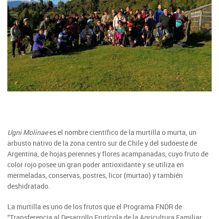
SIPAN
+56 2 2303 8000
Teléfono:
Magallanes
Programa de Alianzas Productivas
Oficina virtual de atención ciudadana
Biobío
Seminarios
Crédito Corto Plazo
Indicadores de Gestión
Biblioteca
Ver todos los Programas
Trabaje en INDAP
Contacto de Prensa
Concursos de Fomento
Suscríbase a nuestras noticias
Videos
Podcast
Ugni Molinae
es el nombre científico de la murtilla o murta, un
arbusto nativo de la zona centro sur de Chile y del sudoeste de
Fotografía
Argentina, de hojas perennes y flores acampanadas, cuyo fruto de
color rojo posee un gran poder antioxidante y se utiliza en
Biblioteca
mermeladas, conservas, postres, licor (murtao) y también
deshidratado.
La murtilla es uno de los frutos que el Programa FNDR de
“Transferencia al Desarrollo Frutícola de la Agricultura Familiar