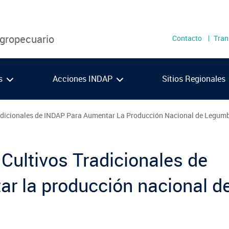
Menú
Agropecuario
Contacto
Tran
secundari
as
Acciones INDAP
Sitios Regionales
adicionales de INDAP Para Aumentar La Producción Nacional de Legum
Metropolitana
Los 
O'Higgins
Los 
Cultivos Tradicionales de
Maule
Ays
VIDEOS
PODCAST
Ñuble
Maga
r la producción nacional d
Biobío
Araucanía