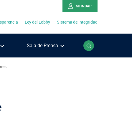
MI INDAP
sparencia
Ley del Lobby
Sistema de Integridad
o
Buscar
Sala de Prensa
bres
Ríos
Lagos
én
llanes
e
NOTICIAS