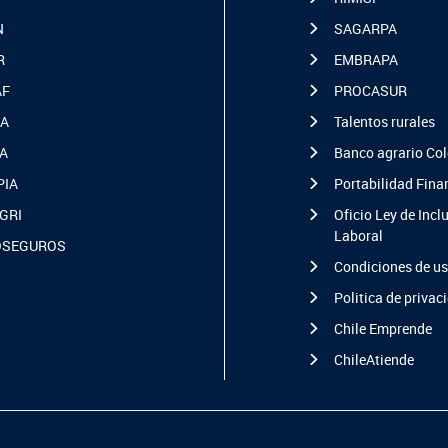
N
SAGARPA
R
EMBRAPA
AF
PROCASUR
A
Talentos rurales
A
Banco agrario Co
PIA
Portabilidad Fina
GRI
Oficio Ley de Incl
Laboral
OSEGUROS
Condiciones de u
Politica de privac
Chile Emprende
ChileAtiende