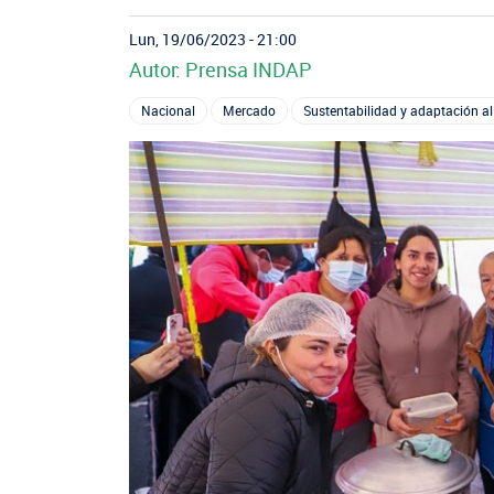
Oficina virtual de atención ciudadana
Crédito Corto Plazo
Suscríbase a nuestras noticias
Indicadores de Gestión
Ver todos los Programas
Lun, 19/06/2023 - 21:00
Autor: Prensa INDAP
Trabaje en INDAP
Concursos de Fomento
Nacional
Mercado
Sustentabilidad y adaptación al