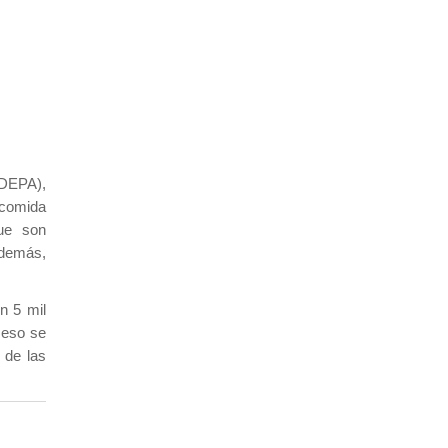
ODEPA),
a comida
que son
Además,
n 5 mil
 eso se
 de las