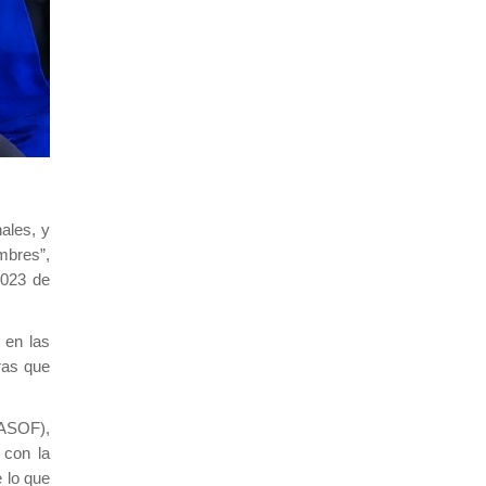
ales, y
mbres”,
2023 de
 en las
ras que
(ASOF),
 con la
 lo que