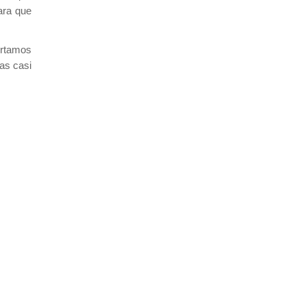
ara que
ortamos
as casi