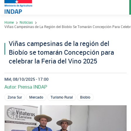
Pasar
Home
Noticias
al
Sobre INDAP
Viñas Campesinas de La Región del Biobío Se Tomarán Concepción Para Celebra
contenido
Nuestros Programas
principal
Viñas campesinas de la región del
¿Qué es INDAP?
Acciones INDAP
Biobío se tomarán Concepción para
Programa Desarrollo Territorial Indígena
Sea usuario INDAP
Sitios Regionales
celebrar la Feria del Vino 2025
Red Tiendas Mundo Rural
Programa de Asociatividad Económica
Sala de Prensa
Gestión y Presupuesto
Valparaíso
Arica y Parinacota
Sello Manos Campesinas
Mié, 08/10/2025 - 17:00
Araucanía
Sustentabilidad de los suelos SIRSD-S
Consultores de Riego
Metropolitana
Autor: Prensa INDAP
Noticias
Tarapacá
Mercado Campesinos
Nuestras Redes sociales
Los Ríos
Programa Desarrollo Inversiones - PDI
Registro nacional SIRSD-S
Zona Sur
Mercado
Turismo Rural
Biobío
O'Higgins
Videos
Antofagasta
Expomundorural
Los Lagos
Programa desarrollo local - Prodesal
Nómina consultores de Riego
Maule
Podcast
Atacama
Turismo Rural
Aysén
INDAP Agustinas 1465, Santiago de Chile
Servicio de Asesoría Técnica - SAT
Registro Ley 19.862
Ñuble
Fotografías
Coquimbo