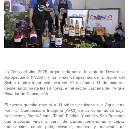
+56 2 2303 8000
SIPAN
Teléfono:
Magallanes
Programa de Alianzas Productivas
Oficina virtual de atención ciudadana
Biobío
Seminarios
Crédito Corto Plazo
Indicadores de Gestión
Biblioteca
Ver todos los Programas
Trabaje en INDAP
Contacto de Prensa
Concursos de Fomento
Suscríbase a nuestras noticias
Videos
La Feria del Vino 2025, organizada por el Instituto de Desarrollo
Podcast
Agropecuario (INDAP) y las viñas campesinas de la región del
Biobío tendrá lugar este viernes 10 y sábado 11 de octubre,
Fotografía
desde las 10 hasta las 19 horas, en el sector Cascada del Parque
Ecuador de Concepción.
Biblioteca
El evento gratuito
reunirá a 11 viñas vinculadas a la Agricultura
Familiar Campesina e Indígena (AFCI) de las comunas de Laja,
Nacimiento, Santa Juana, Tomé, Florida, Yumbel y San Rosendo
que elaboran vinos a partir de parras centenarias y cepas
tradicionales como país, cinsault, malbec y moscatel de