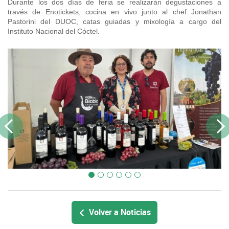
Durante los dos días de feria se realizarán degustaciones a
través de Enotickets, cocina en vivo junto al chef Jonathan
Pastorini del DUOC, catas guiadas y mixología a cargo del
Instituto Nacional del Cóctel.
Previous
Next
Volver a Noticias