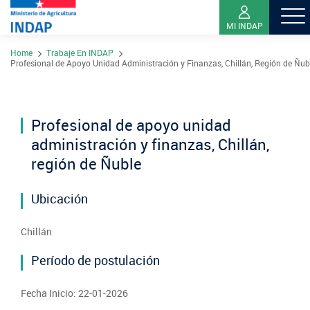
MI INDAP
Pasar
Home
Trabaje En INDAP
al
Contacto
Profesional de Apoyo Unidad Administración y Finanzas, Chillán, Región de Ñub
contenido
Transparencia
principal
Ley del Lobby
Profesional de apoyo unidad
Sistema de Integridad
administración y finanzas, Chillán,
región de Ñuble
Sobre INDAP
Ubicación
Nuestros Programas
¿Qué es INDAP?
Chillán
Acciones INDAP
Programa Desarrollo Territorial Indígena
Sea usuario INDAP
Período de postulación
Sitios Regionales
Red Tiendas Mundo Rural
Programa de Asociatividad Económica
Sala de Prensa
Gestión y Presupuesto
Fecha Inicio: 22-01-2026
Valparaíso
Arica y Parinacota
Sello Manos Campesinas