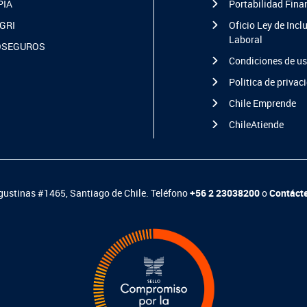
PIA
Portabilidad Fina
GRI
Oficio Ley de Incl
Laboral
OSEGUROS
Condiciones de u
Politica de privac
Chile Emprende
ChileAtiende
ustinas #1465, Santiago de Chile. Teléfono
+56 2 23038200
o
Contáct