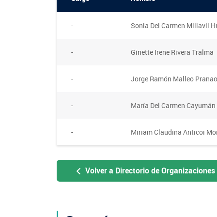
Oficina virtual de atención ciudadana
Crédito Corto Plazo
Suscríbase a nuestras noticias
Indicadores de Gestión
Ver todos los Programas
-
Sonia Del Carmen Millavil 
Trabaje en INDAP
Concursos de Fomento
-
Ginette Irene Rivera Tralma
-
Jorge Ramón Malleo Prana
-
María Del Carmen Cayumán
-
Miriam Claudina Anticoi Mo
Volver a Directorio de Organizaciones