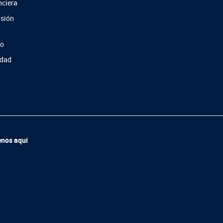
nciera
usión
so
idad
enos aquí