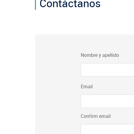
Contáctanos
group-
Nombre y apellido
form-
contact
Email
Email
Confirm email