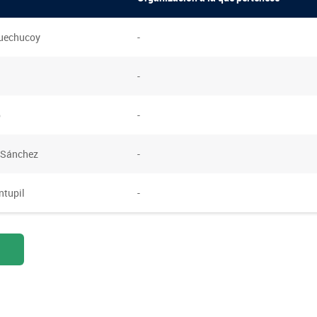
Huechucoy
-
FOTOGRAFÍA
BIBLIOTECA
-
o
-
 Sánchez
-
ntupil
-