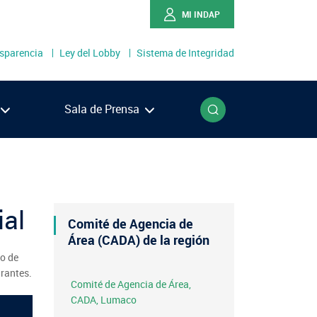
MI INDAP
sparencia
Ley del Lobby
Sistema de Integridad
o
Buscar
Sala de Prensa
Ríos
Lagos
ial
én
Comité de Agencia de
llanes
Área (CADA) de la región
to de
grantes.
Comité de Agencia de Área,
NOTICIAS
CADA, Lumaco