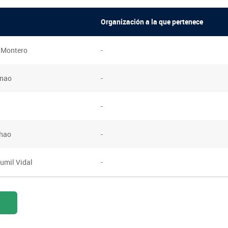
Organización a la que pertenece
FOTOGRAFÍA
BIBLIOTECA
 Montero
-
inao
-
-
chao
-
umil Vidal
-