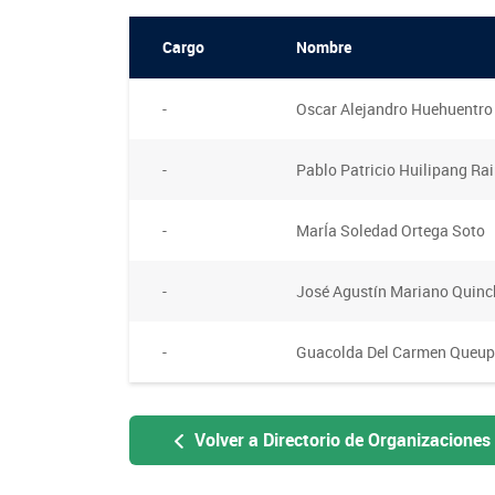
Oficina virtual de atención ciudadana
Crédito Corto Plazo
Suscríbase a nuestras noticias
Indicadores de Gestión
Ver todos los Programas
Cargo
Nombre
Trabaje en INDAP
Concursos de Fomento
-
Oscar Alejandro Huehuentro
-
Pablo Patricio Huilipang Ra
-
MarÍa Soledad Ortega Soto
-
José Agustín Mariano Quin
-
Guacolda Del Carmen Queup
Volver a Directorio de Organizaciones