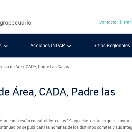
Menú
Agropecuario
Contacto
Tran
secundari
as
Acciones INDAP
Sitios Regionales
encia de Área, CADA, Padre Las Casas
Metropolitana
Los 
O'Higgins
Los 
de Área, CADA, Padre las
Maule
Ays
VIDEOS
PODCAST
Ñuble
Maga
Biobío
Araucanía
Araucanía están constituidos en las 19 agencias de áreas que el Institu
ontinuación se publican las nóminas de los distintos comités y sus inte