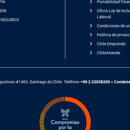
PIA
Portabilidad Fina
GRI
Oficio Ley de Incl
Laboral
OSEGUROS
Condiciones de u
Politica de privac
Chile Emprende
ChileAtiende
ustinas #1465, Santiago de Chile. Teléfono
+56 2 23038200
o
Contáct