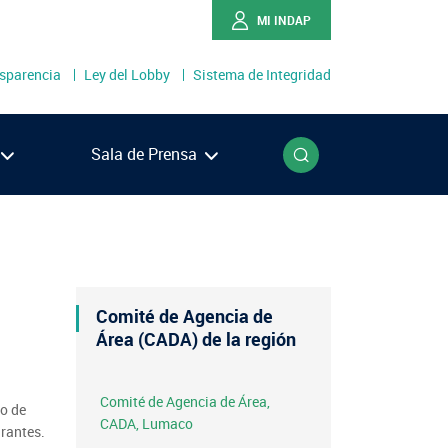
MI INDAP
sparencia
Ley del Lobby
Sistema de Integridad
o
Buscar
Sala de Prensa
Ríos
Lagos
én
Comité de Agencia de
llanes
Área (CADA) de la región
Comité de Agencia de Área,
to de
NOTICIAS
CADA, Lumaco
grantes.