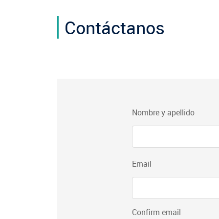
Contáctanos
group-
Nombre y apellido
form-
contact
Email
Email
Confirm email