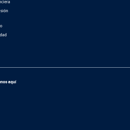
nciera
usión
so
idad
enos aquí