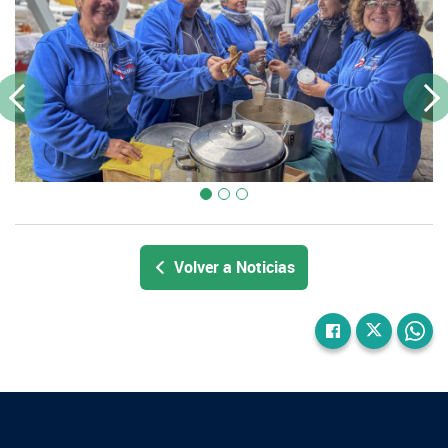
Previous
Next
Volver a Noticias