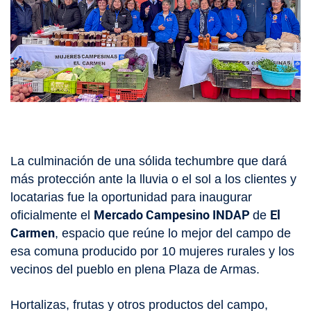
SIPAN
+56 2 2303 8000
Teléfono:
Magallanes
Programa de Alianzas Productivas
Oficina virtual de atención ciudadana
Biobío
Seminarios
Crédito Corto Plazo
Indicadores de Gestión
Biblioteca
Ver todos los Programas
Trabaje en INDAP
Contacto de Prensa
Concursos de Fomento
Suscríbase a nuestras noticias
Videos
La culminación de una sólida techumbre que dará
Podcast
más protección ante la lluvia o el sol a los clientes y
locatarias fue la oportunidad para inaugurar
Fotografía
Mercado Campesino INDAP
El
oficialmente el
de
Carmen
, espacio que reúne lo mejor del campo de
Biblioteca
esa comuna producido por 10 mujeres rurales y los
vecinos del pueblo en plena Plaza de Armas.
Hortalizas, frutas y otros productos del campo,