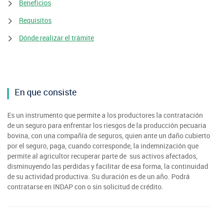
SIPAN
+56 2 2303 8000
Teléfono:
Magallanes
Beneficios
Programa de Alianzas Productivas
Oficina virtual de atención ciudadana
Biobío
Seminarios
Requisitos
Crédito Corto Plazo
Indicadores de Gestión
Biblioteca
Dónde realizar el trámite
Ver todos los Programas
Trabaje en INDAP
Contacto de Prensa
Concursos de Fomento
Suscríbase a nuestras noticias
En que consiste
Videos
Es un instrumento que permite a los productores la contratación
Podcast
de un seguro para enfrentar los riesgos de la producción pecuaria
bovina, con una compañía de seguros, quien ante un daño cubierto
Fotografía
por el seguro, paga, cuando corresponde, la indemnización que
permite al agricultor recuperar parte de sus activos afectados,
disminuyendo las perdidas y facilitar de esa forma, la continuidad
Biblioteca
de su actividad productiva. Su duración es de un año. Podrá
contratarse en INDAP con o sin solicitud de crédito.