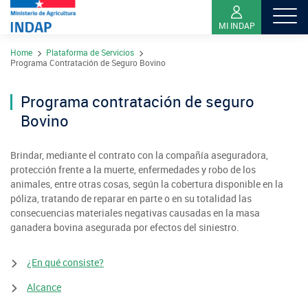
MI INDAP
Pasar
Home
Plataforma de Servicios
al
Sobre INDAP
Programa Contratación de Seguro Bovino
contenido
Nuestros Programas
principal
Programa contratación de seguro
¿Qué es INDAP?
Acciones INDAP
Bovino
Programa Desarrollo Territorial Indígena
Sea usuario INDAP
Sitios Regionales
Red Tiendas Mundo Rural
Brindar, mediante el contrato con la compañía aseguradora,
Programa de Asociatividad Económica
Sala de Prensa
Gestión y Presupuesto
protección frente a la muerte, enfermedades y robo de los
Valparaíso
Arica y Parinacota
animales, entre otras cosas, según la cobertura disponible en la
Sello Manos Campesinas
Araucanía
Sustentabilidad de los suelos SIRSD-S
Consultores de Riego
póliza, tratando de reparar en parte o en su totalidad las
Metropolitana
Noticias
Tarapacá
consecuencias materiales negativas causadas en la masa
Mercado Campesinos
Nuestras Redes sociales
Los Ríos
Programa Desarrollo Inversiones - PDI
Registro nacional SIRSD-S
ganadera bovina asegurada por efectos del siniestro.
O'Higgins
Videos
Antofagasta
Expomundorural
Los Lagos
Programa desarrollo local - Prodesal
Nómina consultores de Riego
¿En qué consiste?
Maule
Podcast
Atacama
Turismo Rural
Aysén
INDAP Agustinas 1465, Santiago de Chile
Servicio de Asesoría Técnica - SAT
Alcance
Registro Ley 19.862
Ñuble
Fotografías
Coquimbo