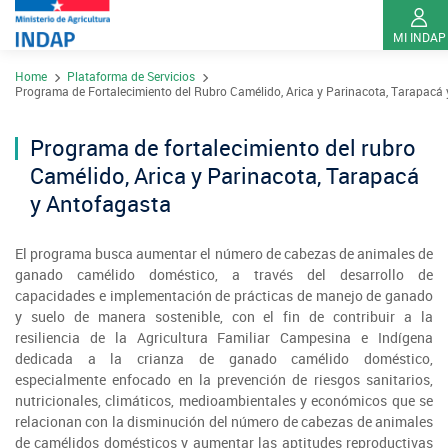
MI INDAP
Pasar
Home
Plataforma de Servicios
al
Contacto
Programa de Fortalecimiento del Rubro Camélido, Arica y Parinacota, Tarapacá
contenido
Transparencia
principal
Programa de fortalecimiento del rubro
Ley del Lobby
Camélido, Arica y Parinacota, Tarapacá
Sistema de Integridad
y Antofagasta
El programa busca aumentar el número de cabezas de animales de
Sobre INDAP
ganado camélido doméstico, a través del desarrollo de
capacidades e implementación de prácticas de manejo de ganado
Nuestros Programas
y suelo de manera sostenible, con el fin de contribuir a la
¿Qué es INDAP?
Acciones INDAP
resiliencia de la Agricultura Familiar Campesina e Indígena
dedicada a la crianza de ganado camélido doméstico,
Programa Desarrollo Territorial Indígena
Sea usuario INDAP
Sitios Regionales
especialmente enfocado en la prevención de riesgos sanitarios,
nutricionales, climáticos, medioambientales y económicos que se
Red Tiendas Mundo Rural
Programa de Asociatividad Económica
Sala de Prensa
Gestión y Presupuesto
relacionan con la disminución del número de cabezas de animales
Valparaíso
Arica y Parinacota
de camélidos domésticos y aumentar las aptitudes reproductivas
Sello Manos Campesinas