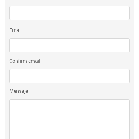
form-
contact
Email
Email
Confirm email
Mensaje