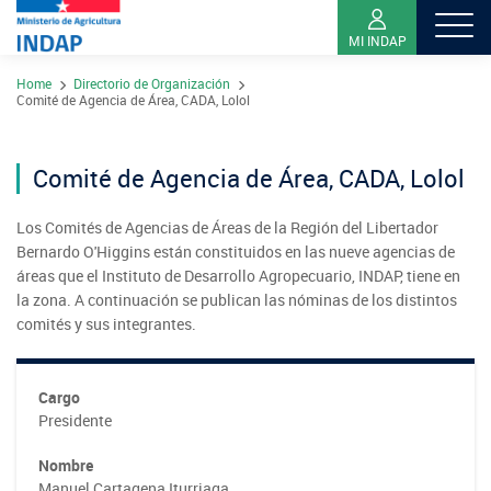
MI INDAP
Pasar
Home
Directorio de Organización
al
Contacto
Comité de Agencia de Área, CADA, Lolol
contenido
Transparencia
principal
Comité de Agencia de Área, CADA, Lolol
Ley del Lobby
Sistema de Integridad
Los Comités de Agencias de Áreas de la Región del Libertador
Bernardo O'Higgins están constituidos en las nueve agencias de
áreas que el Instituto de Desarrollo Agropecuario, INDAP, tiene en
Sobre INDAP
la zona. A continuación se publican las nóminas de los distintos
comités y sus integrantes.
Nuestros Programas
¿Qué es INDAP?
Acciones INDAP
Cargo
Programa Desarrollo Territorial Indígena
Sea usuario INDAP
Sitios Regionales
Presidente
Red Tiendas Mundo Rural
Programa de Asociatividad Económica
Sala de Prensa
Gestión y Presupuesto
Nombre
Valparaíso
Arica y Parinacota
Sello Manos Campesinas
Manuel Cartagena Iturriaga