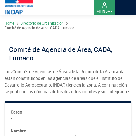
MI INDAP
Pasar
Home
Directorio de Organización
al
Contacto
Comité de Agencia de Área, CADA, Lumaco
contenido
Transparencia
principal
Comité de Agencia de Área, CADA,
Ley del Lobby
Lumaco
Sistema de Integridad
Los Comités de Agencias de Áreas de la Región de la Araucanía
están constituidos en las agencias de áreas que el Instituto de
Sobre INDAP
Desarrollo Agropecuario, INDAP, tiene en la zona. A continuación
Nuestros Programas
se publican las nóminas de los distintos comités y sus integrantes.
¿Qué es INDAP?
Acciones INDAP
Programa Desarrollo Territorial Indígena
Cargo
Sea usuario INDAP
Sitios Regionales
-
Red Tiendas Mundo Rural
Programa de Asociatividad Económica
Sala de Prensa
Gestión y Presupuesto
Valparaíso
Nombre
Arica y Parinacota
Sello Manos Campesinas