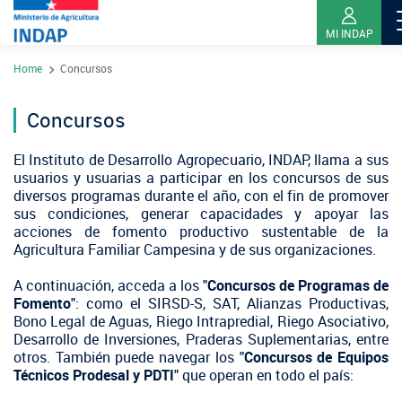
MI INDAP
Pasar
Home
Concursos
al
Contacto
contenido
Transparencia
principal
Concursos
Ley del Lobby
El Instituto de Desarrollo Agropecuario, INDAP, llama a sus
usuarios y usuarias a participar en los concursos de sus
Sistema de Integridad
diversos programas durante el año, con el fin de promover
sus condiciones, generar capacidades y apoyar las
acciones de fomento productivo sustentable de la
Sobre INDAP
Agricultura Familiar Campesina y de sus organizaciones.
Nuestros Programas
A continuación, acceda a los "
Concursos de Programas de
¿Qué es INDAP?
Fomento
": como el SIRSD-S, SAT, Alianzas Productivas,
Acciones INDAP
Bono Legal de Aguas, Riego Intrapredial, Riego Asociativo,
Programa Desarrollo Territorial Indígena
Sea usuario INDAP
Sitios Regionales
Desarrollo de Inversiones, Praderas Suplementarias, entre
otros. También puede navegar los "
Concursos de Equipos
Red Tiendas Mundo Rural
Programa de Asociatividad Económica
Sala de Prensa
Técnicos Prodesal y PDTI
Gestión y Presupuesto
" que operan en todo el país:
Valparaíso
Arica y Parinacota
Sello Manos Campesinas