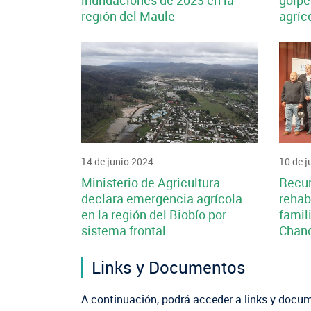
inundaciones de 2023 en la
golpe
región del Maule
agríc
14 de junio 2024
10 de j
Ministerio de Agricultura
Recur
declara emergencia agrícola
rehab
en la región del Biobío por
famil
sistema frontal
Chanc
Links y Documentos
A continuación, podrá acceder a links y docum