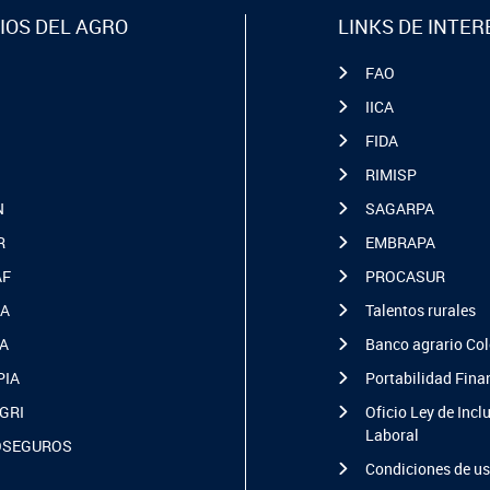
IOS DEL AGRO
LINKS DE INTER
FAO
IICA
FIDA
RIMISP
N
SAGARPA
R
EMBRAPA
AF
PROCASUR
A
Talentos rurales
A
Banco agrario Co
PIA
Portabilidad Fina
GRI
Oficio Ley de Incl
Laboral
OSEGUROS
Condiciones de u