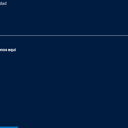
idad
enos aquí