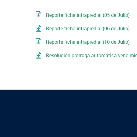
Reporte ficha intrapredial (05 de Julio)
Reporte ficha intrapredial (06 de Julio)
Reporte ficha intrapredial (10 de Julio)
Resolución prorroga automática vencimie