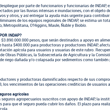
despliegue por parte de funcionarios y funcionarias de INDAP, e
ectados por las lluvias intensas e inundaciones, con el objeto 
ivos y otros, y así entregar la ayuda más urgente para contribu
FOTOGRAFÍA
BIBLIOTECA
eliminares de los equipos regionales de INDAP, se estima un tot
, Metropolitana, O’Higgins, Maule, Ñuble y Biobío.
POR INDAP?
 $3.890.000.000 pesos, que serán destinados a apoyo en alime
 hasta $400.000 para productoras y productores INDAP, afect
ación apícola para usuarios y usuarias de este rubro. Recupera
 de Obras Públicas, la Subsecretaría de Agricultura y la Comisi
ura de riego dañada y/o colapsada por sedimentos como también
oductores y productoras damnificados respecto de sus compro
, los vencimientos de las operaciones crediticias de usuarios 
seguros agrícolas
 seguros agropecuarios suscritos con apoyo de INDAP, la insti
 para que el seguro pueda cubrir los daños. El plazo para realiz
cola.