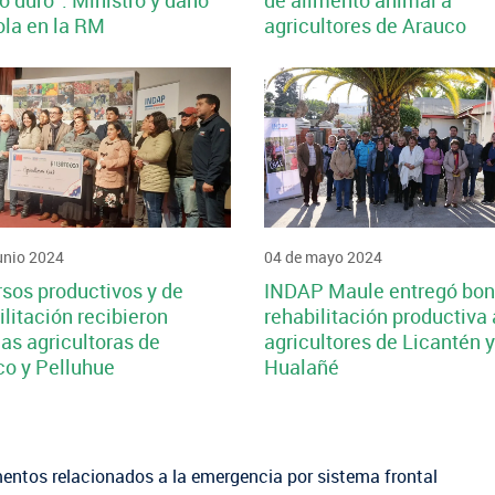
ó duro”: Ministro y daño
de alimento animal a
ola en la RM
agricultores de Arauco
unio 2024
04 de mayo 2024
sos productivos y de
INDAP Maule entregó bon
ilitación recibieron
rehabilitación productiva 
ias agricultoras de
agricultores de Licantén y
o y Pelluhue
Hualañé
entos relacionados a la emergencia por sistema frontal