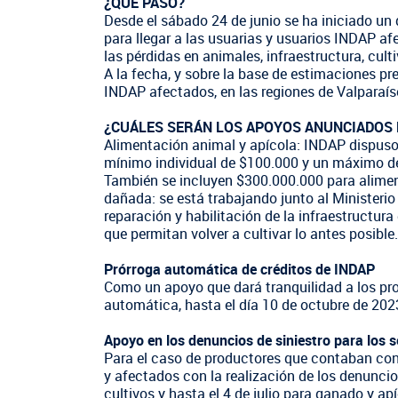
¿QUÉ PASÓ?
Oficina virtual de atención ciudadana
Crédito Corto Plazo
Suscríbase a nuestras noticias
Desde el sábado 24 de junio se ha iniciado un 
Indicadores de Gestión
Ver todos los Programas
para llegar a las usuarias y usuarios INDAP af
las pérdidas en animales, infraestructura, cult
Trabaje en INDAP
Concursos de Fomento
A la fecha, y sobre la base de estimaciones pr
INDAP afectados, en las regiones de Valparaíso
¿CUÁLES SERÁN LOS APOYOS ANUNCIADOS 
Alimentación animal y apícola: INDAP dispuso
mínimo individual de $100.000 y un máximo de
También se incluyen $300.000.000 para aliment
dañada: se está trabajando junto al Ministerio
reparación y habilitación de la infraestruct
que permitan volver a cultivar lo antes posible.
Prórroga automática de créditos de INDAP
Como un apoyo que dará tranquilidad a los pr
automática, hasta el día 10 de octubre de 2023
Apoyo en los denuncios de siniestro para los 
Para el caso de productores que contaban con
y afectados con la realización de los denuncios
cultivos y hasta el 4 de julio para ganado y apí