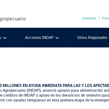
Menú
Agropecuario
Contacto
Tran
secundari
as
Acciones INDAP
Sitios Regionales
Metropolitana
Los 
O'Higgins
Los 
Maule
Ays
VIDEOS
PODCAST
Ñuble
Maga
00 MILLONES EN AYUDA INMEDIATA PARA LAS Y LOS AFECT
Biobío
llo Agropecuario (INDAP), anunció apoyos para alimentación ani
e créditos de INDAP y apoyo en los denuncios de siniestro pa
Araucanía
rrir con ayudas tempranas en esta primera etapa de la emergen