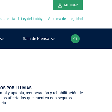
MI INDAP
sparencia
Ley del Lobby
Sistema de Integridad
o
Buscar
Sala de Prensa
Ríos
Lagos
én
llanes
ADOS POR LLUVIAS
mal y apícola, recuperación y rehabilitación de
ra los afectados que cuenten con seguros
cia.
NOTICIAS