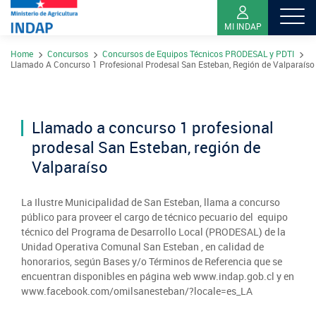
MI INDAP
Pasar
Home
Concursos
Concursos de Equipos Técnicos PRODESAL y PDTI
al
Sobre INDAP
Llamado A Concurso 1 Profesional Prodesal San Esteban, Región de Valparaíso
contenido
Nuestros Programas
principal
¿Qué es INDAP?
Acciones INDAP
Llamado a concurso 1 profesional
Programa Desarrollo Territorial Indígena
Sea usuario INDAP
Sitios Regionales
prodesal San Esteban, región de
Red Tiendas Mundo Rural
Programa de Asociatividad Económica
Valparaíso
Sala de Prensa
Gestión y Presupuesto
Valparaíso
Arica y Parinacota
Sello Manos Campesinas
Araucanía
Sustentabilidad de los suelos SIRSD-S
Consultores de Riego
La Ilustre Municipalidad de San Esteban, llama a concurso
Metropolitana
Noticias
Tarapacá
público para proveer el cargo de técnico pecuario del equipo
Mercado Campesinos
Nuestras Redes sociales
Los Ríos
Programa Desarrollo Inversiones - PDI
técnico del Programa de Desarrollo Local (PRODESAL) de la
Registro nacional SIRSD-S
O'Higgins
Videos
Unidad Operativa Comunal San Esteban , en calidad de
Antofagasta
Expomundorural
Los Lagos
Programa desarrollo local - Prodesal
honorarios, según Bases y/o Términos de Referencia que se
Nómina consultores de Riego
Maule
Podcast
encuentran disponibles en página web www.indap.gob.cl y en
Atacama
Turismo Rural
Aysén
INDAP Agustinas 1465, Santiago de Chile
Servicio de Asesoría Técnica - SAT
www.facebook.com/omilsanesteban/?locale=es_LA
Registro Ley 19.862
Ñuble
Fotografías
Coquimbo