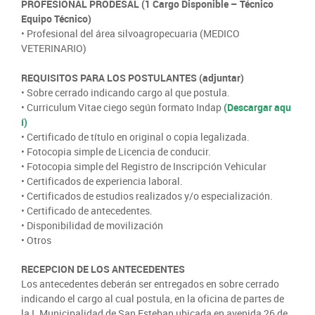
SIPAN
+56 2 2303 8000
Teléfono:
Magallanes
PROFESIONAL PRODESAL (1 Cargo Disponible – Técnico
Programa de Alianzas Productivas
Oficina virtual de atención ciudadana
Biobío
Equipo Técnico)
Seminarios
• Profesional del área silvoagropecuaria (MEDICO
Crédito Corto Plazo
Indicadores de Gestión
VETERINARIO)
Biblioteca
Ver todos los Programas
Trabaje en INDAP
REQUISITOS PARA LOS POSTULANTES (adjuntar)
Contacto de Prensa
• Sobre cerrado indicando cargo al que postula.
Concursos de Fomento
• Curriculum Vitae ciego según formato Indap
(Descargar aqu
Suscríbase a nuestras noticias
í)
• Certificado de título en original o copia legalizada.
Videos
• Fotocopia simple de Licencia de conducir.
• Fotocopia simple del Registro de Inscripción Vehicular
Podcast
• Certificados de experiencia laboral.
• Certificados de estudios realizados y/o especialización.
Fotografía
• Certificado de antecedentes.
• Disponibilidad de movilización
• Otros
Biblioteca
RECEPCION DE LOS ANTECEDENTES
Los antecedentes deberán ser entregados en sobre cerrado
indicando el cargo al cual postula, en la oficina de partes de
la I. Municipalidad de San Esteban ubicada en avenida 26 de