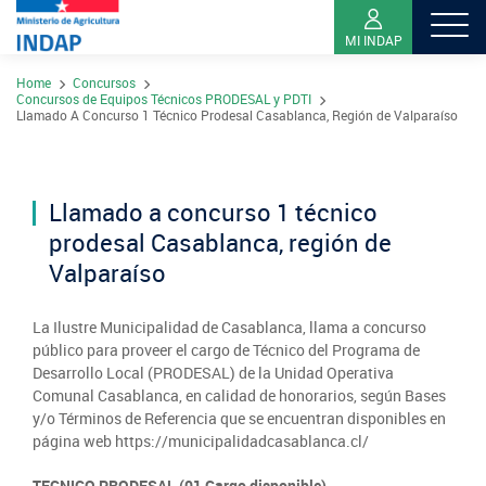
MI INDAP
Pasar
Home
Concursos
al
Sobre INDAP
Concursos de Equipos Técnicos PRODESAL y PDTI
contenido
Llamado A Concurso 1 Técnico Prodesal Casablanca, Región de Valparaíso
Nuestros Programas
principal
¿Qué es INDAP?
Acciones INDAP
Programa Desarrollo Territorial Indígena
Llamado a concurso 1 técnico
Sea usuario INDAP
Sitios Regionales
prodesal Casablanca, región de
Red Tiendas Mundo Rural
Programa de Asociatividad Económica
Sala de Prensa
Gestión y Presupuesto
Valparaíso
Valparaíso
Arica y Parinacota
Sello Manos Campesinas
Araucanía
Sustentabilidad de los suelos SIRSD-S
Consultores de Riego
Metropolitana
Noticias
La Ilustre Municipalidad de Casablanca, llama a concurso
Tarapacá
Mercado Campesinos
Nuestras Redes sociales
Los Ríos
Programa Desarrollo Inversiones - PDI
público para proveer el cargo de Técnico del Programa de
Registro nacional SIRSD-S
O'Higgins
Videos
Desarrollo Local (PRODESAL) de la Unidad Operativa
Antofagasta
Expomundorural
Los Lagos
Comunal Casablanca, en calidad de honorarios, según Bases
Programa desarrollo local - Prodesal
Nómina consultores de Riego
Maule
y/o Términos de Referencia que se encuentran disponibles en
Podcast
Atacama
Turismo Rural
página web https://municipalidadcasablanca.cl/
Aysén
INDAP Agustinas 1465, Santiago de Chile
Servicio de Asesoría Técnica - SAT
Registro Ley 19.862
Ñuble
Fotografías
Coquimbo
TECNICO PRODESAL (01 Cargo disponible)