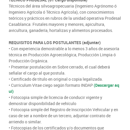
SIPAN
+56 2 2303 8000
Teléfono:
Magallanes
Programa de Alianzas Productivas
Oficina virtual de atención ciudadana
Técnicos del área silvoagropecuaria (Ingeniero Agrónomo ó
Biobío
Seminarios
Ingeniero Agrícola ó Técnico Agrícola), con conocimientos
Crédito Corto Plazo
Indicadores de Gestión
teóricos y prácticos en rubros de la unidad operativa Prodesal
Biblioteca
Casablanca: Frutales mayores y menores, apicultura,
Ver todos los Programas
avicultura, ganadería, hortalizas y alimentos procesados.
Trabaje en INDAP
Contacto de Prensa
Concursos de Fomento
REQUISITOS PARA LOS POSTULANTES (adjuntar)
Suscríbase a nuestras noticias
• Con experiencia demostrable a lo menos 3 años de asesoría
técnica en Producción Agroecológica, Producción Limpia ó
Videos
Producción Orgánica.
• Presentar postulación en Sobre cerrado, el cual deberá
señalar el cargo al que postula.
Podcast
• Certificado de título en original o copia legalizada.
• Curriculum Vitae ciego según formato INDAP
(Descargar aq
Fotografía
uí)
• Fotocopia simple de licencia de conducir vigente y
Biblioteca
demostrar disponibilidad de vehículo
• Fotocopia simple del Registro de Inscripción Vehicular y en
caso de ser a nombre de un tercero, adjuntar contrato de
arriendo o similar.
• Fotocopias de los certificados y/o documentos que