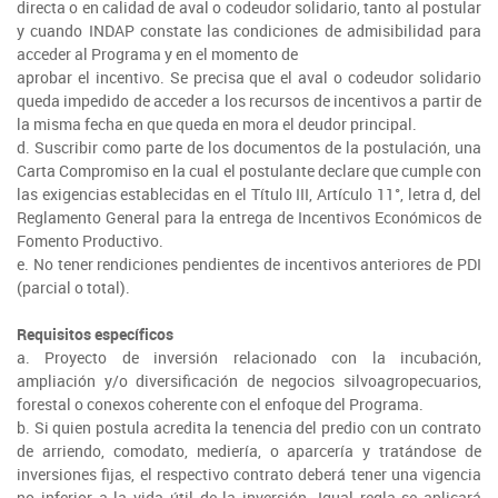
directa o en calidad de aval o codeudor solidario, tanto al postular
y cuando INDAP constate las condiciones de admisibilidad para
acceder al Programa y en el momento de
aprobar el incentivo. Se precisa que el aval o codeudor solidario
queda impedido de acceder a los recursos de incentivos a partir de
la misma fecha en que queda en mora el deudor principal.
d. Suscribir como parte de los documentos de la postulación, una
Carta Compromiso en la cual el postulante declare que cumple con
las exigencias establecidas en el Título III, Artículo 11°, letra d, del
Reglamento General para la entrega de Incentivos Económicos de
Fomento Productivo.
e. No tener rendiciones pendientes de incentivos anteriores de PDI
(parcial o total).
Requisitos específicos
a. Proyecto de inversión relacionado con la incubación,
ampliación y/o diversiﬁcación de negocios silvoagropecuarios,
forestal o conexos coherente con el enfoque del Programa.
b. Si quien postula acredita la tenencia del predio con un contrato
de arriendo, comodato, mediería, o aparcería y tratándose de
inversiones ﬁjas, el respectivo contrato deberá tener una vigencia
no inferior a la vida útil de la inversión. Igual regla se aplicará