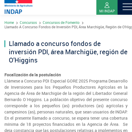
MI INDAP
Pasar
Home
Concursos
Concursos de Fomento
al
Sobre INDAP
Llamado A Concurso Fondos de Inversión PDI, Área Marchigüe, Región de O’Hig
contenido
Nuestros Programas
principal
Llamado a concurso fondos de
¿Qué es INDAP?
Acciones INDAP
inversión PDI, área Marchigüe, región de
Programa Desarrollo Territorial Indígena
Sea usuario INDAP
Sitios Regionales
O’Higgins
Red Tiendas Mundo Rural
Programa de Asociatividad Económica
Sala de Prensa
Gestión y Presupuesto
Valparaíso
Focalización de la postulación
Arica y Parinacota
Sello Manos Campesinas
Araucanía
Llámese a Concurso PDI Especial GORE 2025 Programa Desarrollo
Sustentabilidad de los suelos SIRSD-S
Consultores de Riego
Metropolitana
de Inversiones para los Pequeños Productores Agrícolas en la
Noticias
Tarapacá
Mercado Campesinos
Nuestras Redes sociales
Agencia de Área de Marchigüe de la región del Libertador General
Los Ríos
Programa Desarrollo Inversiones - PDI
Registro nacional SIRSD-S
Bernardo O´Higgins. La población objetivo del presente concurso
O'Higgins
Videos
Antofagasta
corresponde a los pequeños (as) productores (as) agrícolas y
Expomundorural
Los Lagos
Programa desarrollo local - Prodesal
Nómina consultores de Riego
campesinos (as), personas naturales, que sean usuarios de INDAP.
Maule
Podcast
Atacama
En el presente llamado a concurso, se espera tener una cobertura
Turismo Rural
Aysén
INDAP Agustinas 1465, Santiago de Chile
Servicio de Asesoría Técnica - SAT
Registro Ley 19.862
mínima de 18 proyectos ﬁnanciados en la Agencia de Área. Se
Ñuble
Fotografías
Coquimbo
deja constancia que las postulaciones relativas a implementos en