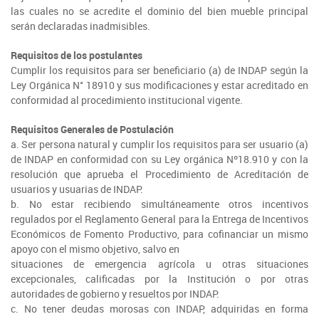
SIPAN
+56 2 2303 8000
Teléfono:
Magallanes
Programa de Alianzas Productivas
las cuales no se acredite el dominio del bien mueble principal
Oficina virtual de atención ciudadana
Biobío
Seminarios
serán declaradas inadmisibles.
Crédito Corto Plazo
Indicadores de Gestión
Biblioteca
Requisitos de los postulantes
Cumplir los requisitos para ser beneﬁciario (a) de INDAP según la
Ver todos los Programas
Trabaje en INDAP
Ley Orgánica N° 18910 y sus modiﬁcaciones y estar acreditado en
Contacto de Prensa
conformidad al procedimiento institucional vigente.
Concursos de Fomento
Suscríbase a nuestras noticias
Requisitos Generales de Postulación
a. Ser persona natural y cumplir los requisitos para ser usuario (a)
Videos
de INDAP en conformidad con su Ley orgánica Nº18.910 y con la
resolución que aprueba el Procedimiento de Acreditación de
Podcast
usuarios y usuarias de INDAP.
b. No estar recibiendo simultáneamente otros incentivos
Fotografía
regulados por el Reglamento General para la Entrega de Incentivos
Económicos de Fomento Productivo, para coﬁnanciar un mismo
Biblioteca
apoyo con el mismo objetivo, salvo en
situaciones de emergencia agrícola u otras situaciones
excepcionales, caliﬁcadas por la Institución o por otras
autoridades de gobierno y resueltos por INDAP.
c. No tener deudas morosas con INDAP, adquiridas en forma