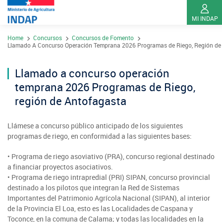
MI INDAP
Pasar
Home
Concursos
Concursos de Fomento
al
Contacto
Llamado A Concurso Operación Temprana 2026 Programas de Riego, Región de
contenido
Transparencia
principal
Llamado a concurso operación
Ley del Lobby
temprana 2026 Programas de Riego,
Sistema de Integridad
región de Antofagasta
Llámese a concurso público anticipado de los siguientes
Sobre INDAP
programas de riego, en conformidad a las siguientes bases:
Nuestros Programas
• Programa de riego asoviativo (PRA), concurso regional destinado
¿Qué es INDAP?
a financiar proyectos asociativos.
Acciones INDAP
• Programa de riego intrapredial (PRI) SIPAN, concurso provincial
Programa Desarrollo Territorial Indígena
Sea usuario INDAP
Sitios Regionales
destinado a los pilotos que integran la Red de Sistemas
Importantes del Patrimonio Agrícola Nacional (SIPAN), al interior
Red Tiendas Mundo Rural
Programa de Asociatividad Económica
Sala de Prensa
Gestión y Presupuesto
de la Provincia El Loa, esto es las Localidades de Caspana y
Valparaíso
Arica y Parinacota
Toconce, en la comuna de Calama; y todas las localidades en la
Sello Manos Campesinas