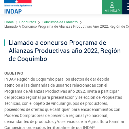
MI INDAP
Pasar
Home
Concursos
Concursos de Fomento
al
Sobre INDAP
Llamado A Concurso Programa de Alianzas Productivas Año 2022, Región de 
contenido
Nuestros Programas
principal
Llamado a concurso Programa de
¿Qué es INDAP?
Acciones INDAP
Alianzas Productivas año 2022, Región
Programa Desarrollo Territorial Indígena
Sea usuario INDAP
Sitios Regionales
de Coquimbo
Red Tiendas Mundo Rural
Programa de Asociatividad Económica
Sala de Prensa
Gestión y Presupuesto
Valparaíso
OBJETIVO
Arica y Parinacota
Sello Manos Campesinas
Araucanía
INDAP Región de Coquimbo para los efectos de dar debida
Sustentabilidad de los suelos SIRSD-S
Consultores de Riego
Metropolitana
atención a las demandas de usuarios relacionadas con el
Noticias
Tarapacá
Mercado Campesinos
Nuestras Redes sociales
Programa de Alianzas Productivas año 2022, invita a participar
Los Ríos
Programa Desarrollo Inversiones - PDI
Registro nacional SIRSD-S
del proceso regional para presentación y selección de Propuestas
O'Higgins
Videos
Antofagasta
Técnicas, con el objeto de vincular grupos de productores,
Expomundorural
Los Lagos
Programa desarrollo local - Prodesal
Nómina consultores de Riego
poseedores de ofertas que califiquen para encadenamientos con
Maule
Podcast
Atacama
Poderes Compradores de presencia regional y/o nacional,
Turismo Rural
Aysén
INDAP Agustinas 1465, Santiago de Chile
Servicio de Asesoría Técnica - SAT
Registro Ley 19.862
demandantes de productos y/o servicios de la Agricultura Familiar
Ñuble
Fotografías
Coquimbo
Campesina, ordenados territorialmente por INDAP.