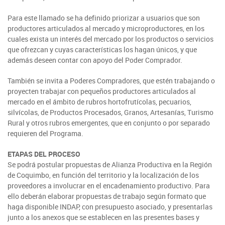
SIPAN
+56 2 2303 8000
Teléfono:
Magallanes
Programa de Alianzas Productivas
Oficina virtual de atención ciudadana
Biobío
Seminarios
Para este llamado se ha definido priorizar a usuarios que son
Crédito Corto Plazo
productores articulados al mercado y microproductores, en los
Indicadores de Gestión
Biblioteca
cuales exista un interés del mercado por los productos o servicios
que ofrezcan y cuyas características los hagan únicos, y que
Ver todos los Programas
Trabaje en INDAP
además deseen contar con apoyo del Poder Comprador.
Contacto de Prensa
Concursos de Fomento
También se invita a Poderes Compradores, que estén trabajando o
Suscríbase a nuestras noticias
proyecten trabajar con pequeños productores articulados al
mercado en el ámbito de rubros hortofrutícolas, pecuarios,
Videos
silvícolas, de Productos Procesados, Granos, Artesanías, Turismo
Rural y otros rubros emergentes, que en conjunto o por separado
Podcast
requieren del Programa.
Fotografía
ETAPAS DEL PROCESO
Se podrá postular propuestas de Alianza Productiva en la Región
Biblioteca
de Coquimbo, en función del territorio y la localización de los
proveedores a involucrar en el encadenamiento productivo. Para
ello deberán elaborar propuestas de trabajo según formato que
haga disponible INDAP, con presupuesto asociado, y presentarlas
junto a los anexos que se establecen en las presentes bases y