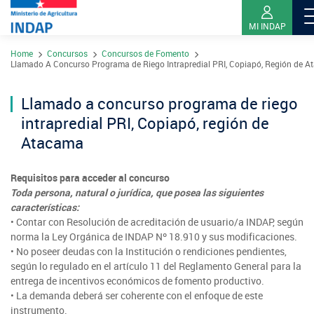
MI INDAP
Pasar
Home
Concursos
Concursos de Fomento
al
Sobre INDAP
Llamado A Concurso Programa de Riego Intrapredial PRI, Copiapó, Región de 
contenido
Nuestros Programas
principal
Llamado a concurso programa de riego
¿Qué es INDAP?
Acciones INDAP
intrapredial PRI, Copiapó, región de
Programa Desarrollo Territorial Indígena
Sea usuario INDAP
Sitios Regionales
Atacama
Red Tiendas Mundo Rural
Programa de Asociatividad Económica
Sala de Prensa
Gestión y Presupuesto
Valparaíso
Requisitos para acceder al concurso
Arica y Parinacota
Sello Manos Campesinas
Araucanía
Toda persona, natural o jurídica, que posea las siguientes
Sustentabilidad de los suelos SIRSD-S
Consultores de Riego
Metropolitana
características:
Noticias
Tarapacá
Mercado Campesinos
Nuestras Redes sociales
• Contar con Resolución de acreditación de usuario/a INDAP, según
Los Ríos
Programa Desarrollo Inversiones - PDI
Registro nacional SIRSD-S
norma la Ley Orgánica de INDAP Nº 18.910 y sus modificaciones.
O'Higgins
Videos
Antofagasta
• No poseer deudas con la Institución o rendiciones pendientes,
Expomundorural
Los Lagos
Programa desarrollo local - Prodesal
Nómina consultores de Riego
según lo regulado en el artículo 11 del Reglamento General para la
Maule
Podcast
Atacama
entrega de incentivos económicos de fomento productivo.
Turismo Rural
Aysén
INDAP Agustinas 1465, Santiago de Chile
Servicio de Asesoría Técnica - SAT
Registro Ley 19.862
• La demanda deberá ser coherente con el enfoque de este
Ñuble
Fotografías
Coquimbo
instrumento.