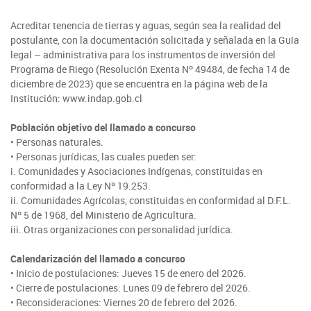
SIPAN
+56 2 2303 8000
Teléfono:
Magallanes
Programa de Alianzas Productivas
Oficina virtual de atención ciudadana
Biobío
Seminarios
Acreditar tenencia de tierras y aguas, según sea la realidad del
Crédito Corto Plazo
postulante, con la documentación solicitada y señalada en la Guía
Indicadores de Gestión
Biblioteca
legal – administrativa para los instrumentos de inversión del
Ver todos los Programas
Programa de Riego (Resolución Exenta Nº 49484, de fecha 14 de
Trabaje en INDAP
Contacto de Prensa
diciembre de 2023) que se encuentra en la página web de la
Institución: www.indap.gob.cl
Concursos de Fomento
Suscríbase a nuestras noticias
Población objetivo del llamado a concurso
• Personas naturales.
Videos
• Personas jurídicas, las cuales pueden ser:
i. Comunidades y Asociaciones Indígenas, constituidas en
Podcast
conformidad a la Ley Nº 19.253.
ii. Comunidades Agrícolas, constituidas en conformidad al D.F.L.
Fotografía
Nº 5 de 1968, del Ministerio de Agricultura.
iii. Otras organizaciones con personalidad jurídica.
Biblioteca
Calendarización del llamado a concurso
• Inicio de postulaciones: Jueves 15 de enero del 2026.
• Cierre de postulaciones: Lunes 09 de febrero del 2026.
• Reconsideraciones: Viernes 20 de febrero del 2026.