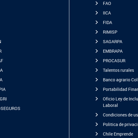
FAO
IICA
FIDA
RIMISP
N
SAGARPA
R
EMBRAPA
AF
PROCASUR
A
Talentos rurales
A
Banco agrario Co
PIA
Portabilidad Fina
GRI
Oficio Ley de Incl
Laboral
OSEGUROS
Condiciones de u
Politica de privac
Chile Emprende