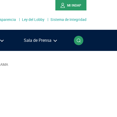
MI INDAP
sparencia
Ley del Lobby
Sistema de Integridad
o
Buscar
Sala de Prensa
Ríos
ACAMA
Lagos
én
llanes
NOTICIAS