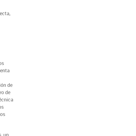
ecta,
os
xenta
ión de
yo de
écnica
os
tos
s, un