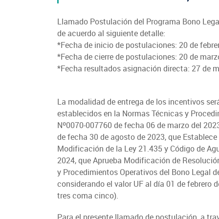
Oficina virtual de atención ciudadana
Crédito Corto Plazo
Suscríbase a nuestras noticias
Indicadores de Gestión
Ver todos los Programas
Llamado Postulación del Programa Bono Legal
Trabaje en INDAP
Concursos de Fomento
de acuerdo al siguiente detalle:
*Fecha de inicio de postulaciones: 20 de febre
*Fecha de cierre de postulaciones: 20 de mar
*Fecha resultados asignación directa: 27 de 
La modalidad de entrega de los incentivos ser
establecidos en la Normas Técnicas y Procedi
Nº0070-007760 de fecha 06 de marzo del 2023
de fecha 30 de agosto de 2023, que Establece
Modificación de la Ley 21.435 y Código de Ag
2024, que Aprueba Modificación de Resolució
y Procedimientos Operativos del Bono Legal de
considerando el valor UF al día 01 de febrero 
tres coma cinco).
Para el presente llamado de postulación, a tr