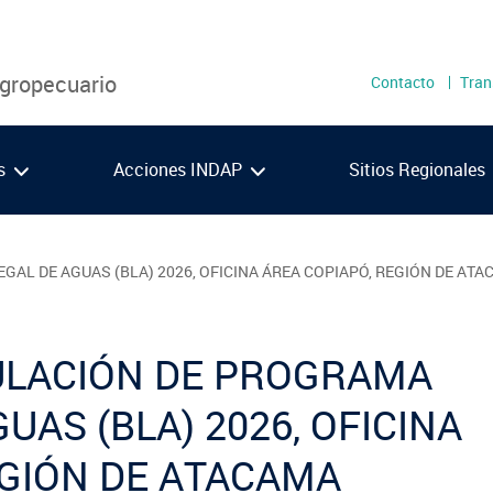
Menú
Agropecuario
Contacto
Tran
secundari
as
Acciones INDAP
Sitios Regionales
Metropolitana
Los 
AL DE AGUAS (BLA) 2026, OFICINA ÁREA COPIAPÓ, REGIÓN DE AT
O'Higgins
Los 
Maule
Ays
VIDEOS
PODCAST
ULACIÓN DE PROGRAMA
Ñuble
Maga
Biobío
UAS (BLA) 2026, OFICINA
Araucanía
EGIÓN DE ATACAMA