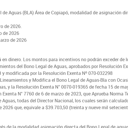
 de Aguas (BLA) Área de Copiapó, modalidad de asignación dir
FOTOGRAFÍA
BIBLIOTECA
ro de 2026.
zo de 2026
marzo de 2026
á en dinero. Los montos para incentivos no podrán exceder de l
mientos del Bono Legal de Aguas, aprobados por Resolución E
 y modificada por la Resolución Exenta Nº 070-032298
 Lineamientos y Modifica el Bono Legal de Aguas-Bla con Ocas
uas, y la Resolución Exenta N° 0070-019365 de fecha 15 de ma
n Exenta N° 7760 de 6 de marzo de 2023, que Aprueba Norma T
 Aguas, todas del Director Nacional, los cuales serán calculad
de 2026 que, equivale a $39.703,50 (treinta y nueve mil setecien
avés de la modalidad asignación directa del Bono Legal de agua