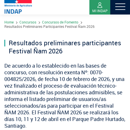
MI INDAP
Pasar
Home
Concursos
Concursos de Fomento
al
Sobre INDAP
Resultados Preliminares Participantes Festival Ñam 2026
contenido
Nuestros Programas
principal
Resultados preliminares participantes
¿Qué es INDAP?
Acciones INDAP
Festival Ñam 2026
Programa Desarrollo Territorial Indígena
Sea usuario INDAP
Sitios Regionales
Red Tiendas Mundo Rural
De acuerdo a lo establecido en las bases de
Programa de Asociatividad Económica
Sala de Prensa
Gestión y Presupuesto
concurso, con resolución exenta Nº: 0070-
Valparaíso
Arica y Parinacota
Sello Manos Campesinas
004825/2026, de fecha 10 de febrero de 2026, y una
Araucanía
Sustentabilidad de los suelos SIRSD-S
Consultores de Riego
vez finalizado el proceso de evaluación técnico-
Metropolitana
Noticias
Tarapacá
Mercado Campesinos
administrativa de las postulaciones admisibles, se
Nuestras Redes sociales
Los Ríos
Programa Desarrollo Inversiones - PDI
Registro nacional SIRSD-S
informa el listado preliminar de usuarios/as
O'Higgins
Videos
Antofagasta
Expomundorural
seleccionados/as para participar en el Festival
Los Lagos
Programa desarrollo local - Prodesal
Nómina consultores de Riego
Maule
ÑAM 2026. El Festival ÑAM 2026 se realizará los
Podcast
Atacama
Turismo Rural
días 10, 11 y 12 de abril en el Parque Padre Hurtado,
Aysén
INDAP Agustinas 1465, Santiago de Chile
Servicio de Asesoría Técnica - SAT
Registro Ley 19.862
Ñuble
Santiago.
Fotografías
Coquimbo