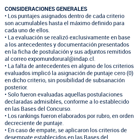
SIPAN
+56 2 2303 8000
Teléfono:
Magallanes
Programa de Alianzas Productivas
Oficina virtual de atención ciudadana
CONSIDERACIONES GENERALES
Biobío
Seminarios
• Los puntajes asignados dentro de cada criterio
Crédito Corto Plazo
Indicadores de Gestión
son acumulables hasta el máximo definido para
Biblioteca
cada uno de ellos.
Ver todos los Programas
Trabaje en INDAP
• La evaluación se realizó exclusivamente en base
Contacto de Prensa
a los antecedentes y documentación presentados
Concursos de Fomento
en la ficha de postulación y sus adjuntos remitidos
Suscríbase a nuestras noticias
al correo expomundorural@indap.cl.
Videos
• La falta de antecedentes en alguno de los criterios
evaluados implicó la asignación de puntaje cero (0)
Podcast
en dicho criterio, sin posibilidad de subsanación
posterior.
Fotografía
• Solo fueron evaluadas aquellas postulaciones
declaradas admisibles, conforme a lo establecido
Biblioteca
en las Bases del Concurso.
• Los rankings fueron elaborados por rubro, en orden
decreciente de puntaje.
• En caso de empate, se aplicaron los criterios de
desempate establecidos en las Bases del