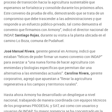
proceso de transición hacia la agricultura sustentable que
esperamos se fortalezca y consolide durante los próximos años.
Este convenio da prueba de ello, demostrando que se trata de un
compromiso que debe trascender a las administraciones y que
responde a un esfuerzo público-privado, tal como demuestra el
convenio que firmamos con Armony”, indicó el director nacional de
INDAP,
Santiago Rojas
, durante su visita a la planta ubicada en el
camino Lo Boza, comuna de Pudahuel.
José Manuel Rivera
, gerente general en Armony, indicó que
estaban “felices de poder firmar un nuevo convenio con INDAP”
para avanzar a “una nueva forma de hacer agricultura con
enmiendas y biologías específicas que permitan dar una
alternativa a las enmiendas actuales”.
Carolina Rivera,
gerente
corporativo, agregó que apuestan a “llevar la agricultura
regenerativa a los campos y territorios rurales”.
Hasta ahora Armony ha desarrollado un despliegue a nivel
nacional, trabajando de manera coordinada con equipos técnicos
de los programas PRODESAL y SAT, así como con usuarios y
usuarias de INDAP. Su mayor presencia se ha concentrado en la