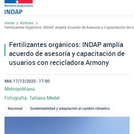
Pasar
Home
Noticias
al
Contacto
Fertilizantes Orgánicos: INDAP Amplía Acuerdo de Asesoría y Capacitación de 
contenido
Transparencia
principal
Fertilizantes orgánicos: INDAP amplía
Ley del Lobby
acuerdo de asesoría y capacitación de
Sistema de Integridad
usuarios con recicladora Armony
Sobre INDAP
Mié, 17/12/2025 - 17:00
Metropolitana
Nuestros Programas
Fotografía: Tatiana Medel
¿Qué es INDAP?
Acciones INDAP
Nacional
Sustentabilidad y adaptación al cambio climatico
Programa Desarrollo Territorial Indígena
Sea usuario INDAP
Sitios Regionales
Red Tiendas Mundo Rural
Programa de Asociatividad Económica
Sala de Prensa
Gestión y Presupuesto
Valparaíso
Arica y Parinacota
Sello Manos Campesinas