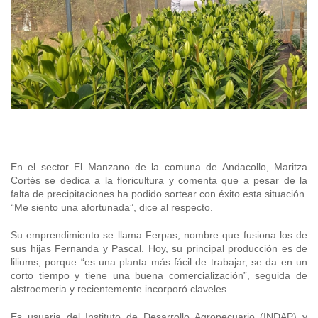
+56 2 2303 8000
SIPAN
Teléfono:
Magallane
Programa de Alianzas Productivas
Oficina virtual de atención ciudadana
Biobío
Seminarios
Crédito Corto Plazo
Indicadores de Gestión
Biblioteca
Ver todos los Programas
Trabaje en INDAP
Contacto de Prensa
Concursos de Fomento
Suscríbase a nuestras noticias
Videos
En el sector El Manzano de la comuna de Andacollo, Maritza
Podcast
Cortés se dedica a la floricultura y comenta que a pesar de la
falta de precipitaciones ha podido sortear con éxito esta situación.
“Me siento una afortunada”, dice al respecto.
Fotografía
Su emprendimiento se llama Ferpas, nombre que fusiona los de
Biblioteca
sus hijas Fernanda y Pascal. Hoy, su principal producción es de
liliums, porque “es una planta más fácil de trabajar, se da en un
corto tiempo y tiene una buena comercialización”, seguida de
alstroemeria y recientemente incorporó claveles.
Es usuaria del Instituto de Desarrollo Agropecuario (INDAP) y