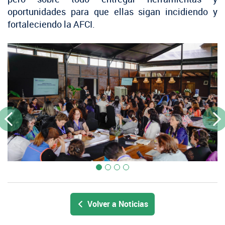
oportunidades para que ellas sigan incidiendo y
fortaleciendo la AFCI.
Previous
Next
Volver a Noticias