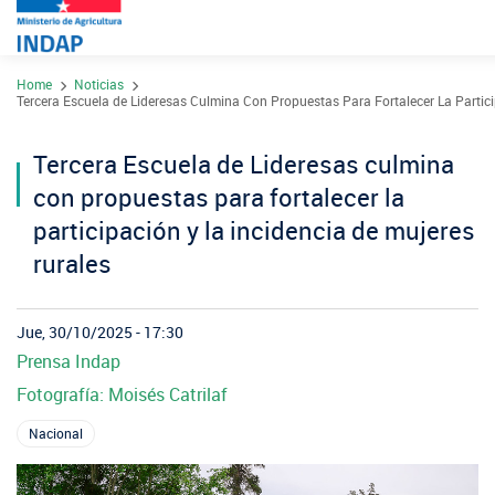
Pasar
Home
Noticias
al
Contacto
Tercera Escuela de Lideresas Culmina Con Propuestas Para Fortalecer La Partici
contenido
Transparencia
principal
Tercera Escuela de Lideresas culmina
Ley del Lobby
con propuestas para fortalecer la
Sistema de Integridad
participación y la incidencia de mujeres
rurales
Sobre INDAP
Nuestros Programas
Jue, 30/10/2025 - 17:30
Prensa Indap
¿Qué es INDAP?
Acciones INDAP
Fotografía: Moisés Catrilaf
Programa Desarrollo Territorial Indígena
Sea usuario INDAP
Sitios Regionales
Nacional
Red Tiendas Mundo Rural
Programa de Asociatividad Económica
Sala de Prensa
Gestión y Presupuesto
Valparaíso
Arica y Parinacota
Sello Manos Campesinas