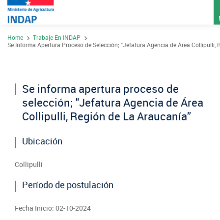
Pasar
Home
Trabaje En INDAP
al
Contacto
Se Informa Apertura Proceso de Selección; "Jefatura Agencia de Área Collipulli,
contenido
Transparencia
principal
Ley del Lobby
Se informa apertura proceso de
Sistema de Integridad
selección; "Jefatura Agencia de Área
Collipulli, Región de La Araucanía”
Sobre INDAP
Ubicación
Nuestros Programas
¿Qué es INDAP?
Collipulli
Acciones INDAP
Programa Desarrollo Territorial Indígena
Sea usuario INDAP
Período de postulación
Sitios Regionales
Red Tiendas Mundo Rural
Programa de Asociatividad Económica
Sala de Prensa
Gestión y Presupuesto
Fecha Inicio: 02-10-2024
Valparaíso
Arica y Parinacota
Sello Manos Campesinas