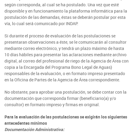
Araucanía
Sustentabilidad de los suelos SIRSD-S
Consultores de Riego
según corresponda, al cual se ha postulado. Una vez que esté
Metropolitana
Noticias
Tarapacá
disponible y en funcionamiento la plataforma informática para la
Mercado Campesinos
Nuestras Redes sociales
Los Ríos
Programa Desarrollo Inversiones - PDI
postulación de las demandas, éstas se deberán postular por esta
Registro nacional SIRSD-S
O'Higgins
Videos
vía, lo cual será comunicado por INDAP.
Antofagasta
Expomundorural
Los Lagos
Programa desarrollo local - Prodesal
Nómina consultores de Riego
Maule
Podcast
Si durante el proceso de evaluación de las postulaciones se
Atacama
Turismo Rural
Aysén
INDAP Agustinas 1465, Santiago de Chile
presentaran observaciones a éste, se le comunicarán al consultor
Servicio de Asesoría Técnica - SAT
Registro Ley 19.862
Ñuble
mediante correo electrónico, y tendrá un plazo máximo de hasta
Fotografías
Coquimbo
SIPAN
+56 2 2303 8000
Teléfono:
Magallanes
10 días hábiles para presentar las aclaraciones mediante archivo
Programa de Alianzas Productivas
Oficina virtual de atención ciudadana
Biobío
digital, al correo del profesional de riego de la Agencia de Área con
Seminarios
copia a la Encargada del Programa Bono Legal de Aguas)
Crédito Corto Plazo
Indicadores de Gestión
responsables de la evaluación, o en formato impreso presentado
Biblioteca
en la Oficina de Partes de la Agencia de Área correspondiente.
Ver todos los Programas
Trabaje en INDAP
Contacto de Prensa
No obstante, para aprobar una postulación, se debe contar con la
Concursos de Fomento
documentación que corresponda firmar (beneficiario(a) y/o
Suscríbase a nuestras noticias
consultor) en formato impreso y firmas en original.
Videos
Para la evaluación de las postulaciones se exigirán los siguientes
antecedentes mínimos
Podcast
Documentación Administrativa: