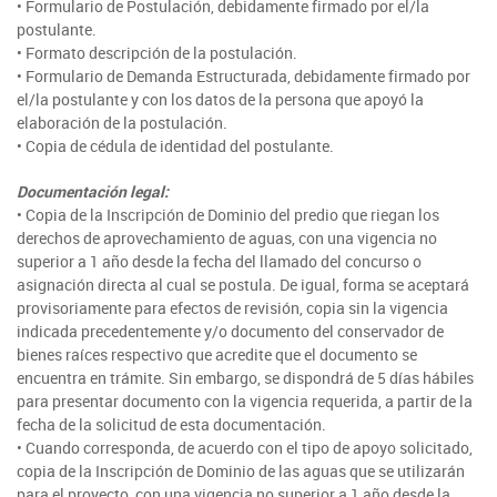
• Formulario de Postulación, debidamente firmado por el/la
postulante.
Fotografía
• Formato descripción de la postulación.
• Formulario de Demanda Estructurada, debidamente firmado por
Biblioteca
el/la postulante y con los datos de la persona que apoyó la
elaboración de la postulación.
• Copia de cédula de identidad del postulante.
Documentación legal:
• Copia de la Inscripción de Dominio del predio que riegan los
derechos de aprovechamiento de aguas, con una vigencia no
superior a 1 año desde la fecha del llamado del concurso o
asignación directa al cual se postula. De igual, forma se aceptará
provisoriamente para efectos de revisión, copia sin la vigencia
indicada precedentemente y/o documento del conservador de
bienes raíces respectivo que acredite que el documento se
encuentra en trámite. Sin embargo, se dispondrá de 5 días hábiles
para presentar documento con la vigencia requerida, a partir de la
fecha de la solicitud de esta documentación.
• Cuando corresponda, de acuerdo con el tipo de apoyo solicitado,
copia de la Inscripción de Dominio de las aguas que se utilizarán
para el proyecto, con una vigencia no superior a 1 año desde la