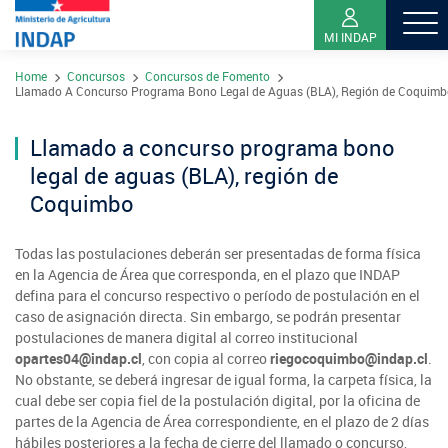
MI INDAP
Pasar
Home
Concursos
Concursos de Fomento
al
Contacto
Llamado A Concurso Programa Bono Legal de Aguas (BLA), Región de Coquimb
contenido
Transparencia
principal
Llamado a concurso programa bono
Ley del Lobby
legal de aguas (BLA), región de
Sistema de Integridad
Coquimbo
Todas las postulaciones deberán ser presentadas de forma física
Sobre INDAP
en la Agencia de Área que corresponda, en el plazo que INDAP
defina para el concurso respectivo o período de postulación en el
Nuestros Programas
caso de asignación directa. Sin embargo, se podrán presentar
¿Qué es INDAP?
Acciones INDAP
postulaciones de manera digital al correo institucional
opartes04@indap.cl
, con copia al correo
riegocoquimbo@indap.cl
.
Programa Desarrollo Territorial Indígena
Sea usuario INDAP
Sitios Regionales
No obstante, se deberá ingresar de igual forma, la carpeta física, la
cual debe ser copia fiel de la postulación digital, por la oficina de
Red Tiendas Mundo Rural
Programa de Asociatividad Económica
Sala de Prensa
Gestión y Presupuesto
partes de la Agencia de Área correspondiente, en el plazo de 2 días
Valparaíso
Arica y Parinacota
hábiles posteriores a la fecha de cierre del llamado o concurso,
Sello Manos Campesinas